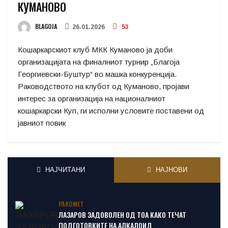
КУМАНОВО
BLAGOJA
26.01.2026
53
Кошаркарскиот клуб МКК Куманово ја доби
организацијата на финалниот турнир „Благоја
Георгиевски-Буштур“ во машка конкуренција.
Раководството на клубот од Куманово, пројави
интерес за организација на националниот
кошаркарски Куп, ги исполни условите поставени од
јавниот повик
НАЈЧИТАНИ
НАЈНОВИ
РАКОМЕТ
ЛАЗАРОВ ЗАДОВОЛЕН ОД ТОА КАКО ТЕЧАТ
ПОДГОТОВКИТЕ НА АЛКАЛОИД