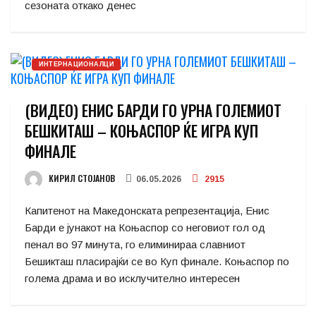
сезоната откако денес
ИНТЕРНАЦИОНАЛЦИ
(ВИДЕО) ЕНИС БАРДИ ГО УРНА ГОЛЕМИОТ
БЕШКИТАШ – КОЊАСПОР ЌЕ ИГРА КУП
ФИНАЛЕ
КИРИЛ СТОЈАНОВ
06.05.2026
2915
Капитенот на Македонската репрезентација, Енис
Барди е јунакот на Коњаспор со неговиот гол од
пенал во 97 минута, го елиминираа славниот
Бешикташ пласирајќи се во Куп финале. Коњаспор по
голема драма и во исклучително интересен