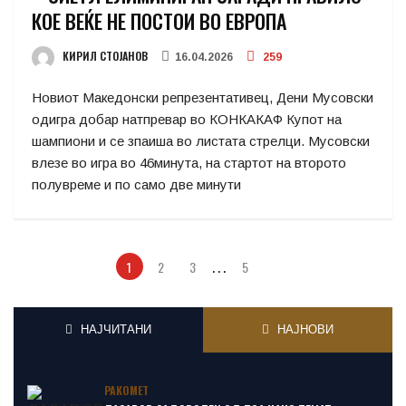
КОЕ ВЕЌЕ НЕ ПОСТОИ ВО ЕВРОПА
КИРИЛ СТОЈАНОВ
16.04.2026
259
Новиот Македонски репрезентативец, Дени Мусовски
одигра добар натпревар во КОНКАКАФ Купот на
шампиони и се зпаиша во листата стрелци. Мусовски
влезе во игра во 46минута, на стартот на второто
полувреме и по само две минути
1
2
3
5
…
НАЈЧИТАНИ
НАЈНОВИ
РАКОМЕТ