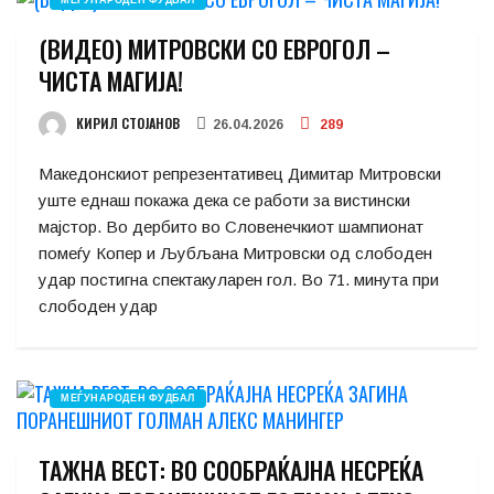
МЕЃУНАРОДЕН ФУДБАЛ
(ВИДЕО) МИТРОВСКИ СО ЕВРОГОЛ –
ЧИСТА МАГИЈА!
КИРИЛ СТОЈАНОВ
26.04.2026
289
Македонскиот репрезентативец Димитар Митровски
уште еднаш покажа дека се работи за вистински
мајстор. Во дербито во Словенечкиот шампионат
помеѓу Копер и Љубљана Митровски од слободен
удар постигна спектакуларен гол. Во 71. минута при
слободен удар
МЕЃУНАРОДЕН ФУДБАЛ
ТАЖНА ВЕСТ: ВО СООБРАЌАЈНА НЕСРЕЌА