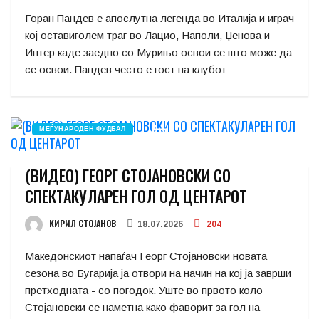
Горан Пандев е апослутна легенда во Италија и играч
кој оставиголем траг во Лацио, Наполи, Џенова и
Интер каде заедно со Мурињо освои се што може да
се освои. Пандев често е гост на клубот
МЕЃУНАРОДЕН ФУДБАЛ
(ВИДЕО) ГЕОРГ СТОЈАНОВСКИ СО
СПЕКТАКУЛАРЕН ГОЛ ОД ЦЕНТАРОТ
КИРИЛ СТОЈАНОВ
18.07.2026
204
Македонскиот напаѓач Георг Стојановски новата
сезона во Бугарија ја отвори на начин на кој ја заврши
претходната - со погодок. Уште во првото коло
Стојановски се наметна како фаворит за гол на