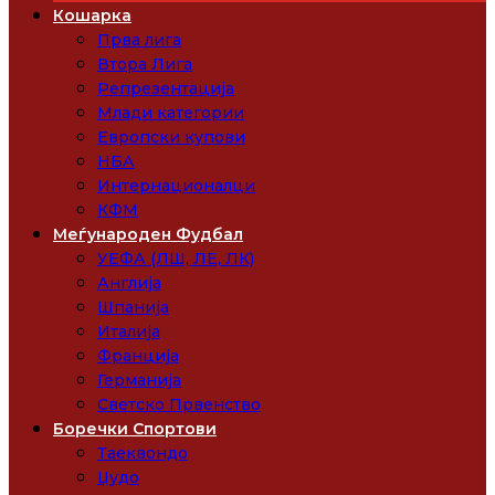
Кошарка
Прва лига
Втора Лига
Репрезентација
Млади категории
Европски купови
НБА
Интернационалци
КФМ
Меѓународен Фудбал
УЕФА (ЛШ, ЛЕ, ЛК)
Англија
Шпанија
Италија
Франција
Германија
Светско Првенство
Боречки Спортови
Таеквондо
Џудо