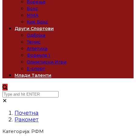
Борење
Бокс
ММА
Кик Бокс
Други Спортови
Одбојка
Тенис
Атлетика
Формула 1
Олимписки Игри
Е-спорт
Млади Таленти
✕
Почетна
Ракомет
Категорија:
РФМ