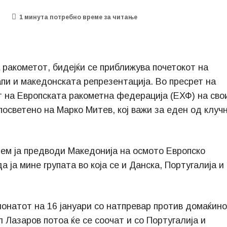
1 минутa потребно време за читање
а ракометот, бидејќи се приближува почетокот на
апи и македонската репрезентација. Во пресрет на
 на Европската ракометна федерација (ЕХФ) на сво
посветено на Марко Митев, кој важи за еден од клуч
дем ја предводи Македонија на осмото Европско
а ја мине групата во која се и Данска, Португалија и
ионатот на 16 јануари со натпревар против домаќин
 Лазаров потоа ќе се соочат и со Португалија и