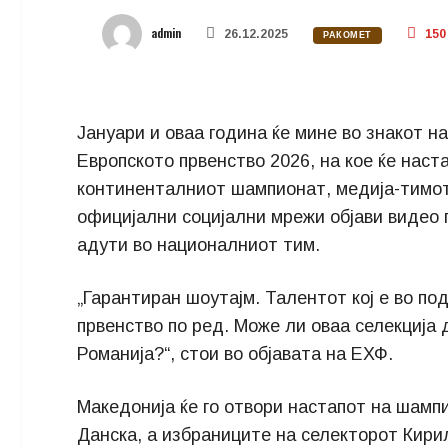
admin
26.12.2025
150
РАКОМЕТ
Јануари и оваа година ќе мине во знакот н
Европското првенство 2026, на кое ќе наст
континенталниот шампионат, медија-тимот
официјални социјални мрежи објави видео 
адути во националниот тим.
„Гарантиран шоутајм. Талентот кој е во по
првенство по ред. Може ли оваа селекција д
Романија?“, стои во објавата на ЕХФ.
Македонија ќе го отвори настапот на шамп
Данска, а избраниците на селекторот Кирил