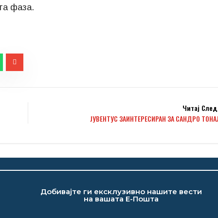
та фаза.
Читај След
ЈУВЕНТУС ЗАИНТЕРЕСИРАН ЗА САНДРО ТОНА
Добивајте ги ексклузивно нашите вести
на вашата Е-Пошта