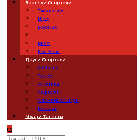
Боречки Спортови
Таеквондо
Џудо
Борење
Бокс
ММА
Кик Бокс
Други Спортови
Одбојка
Тенис
Атлетика
Формула 1
Олимписки Игри
Е-спорт
Млади Таленти