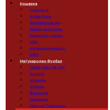
Кошарка
Прва лига
Втора Лига
Репрезентација
Млади категории
Европски купови
НБА
Интернационалци
КФМ
Меѓународен Фудбал
УЕФА (ЛШ, ЛЕ, ЛК)
Англија
Шпанија
Италија
Франција
Германија
Светско Првенство