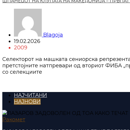
ШПАНЕЦОТ НА КЛУПАТА НА МАКЕДОНИЈА – ПРВПАТ
Blagoja
19.02.2026
2009
Селекторот на машката сениорска репрезентац
претстојните натпревари од вториот ФИБА „п
со селекциите
НАЈЧИТАНИ
НАЈНОВИ
Ракомет