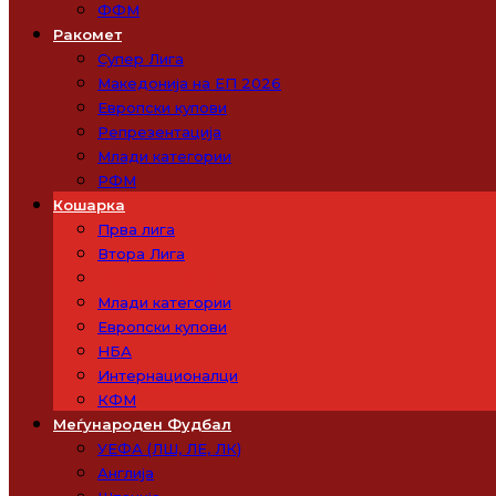
ФФМ
Ракомет
Супер Лига
Македонија на ЕП 2026
Европски купови
Репрезентација
Млади категории
РФМ
Кошарка
Прва лига
Втора Лига
Репрезентација
Млади категории
Европски купови
НБА
Интернационалци
КФМ
Меѓународен Фудбал
УЕФА (ЛШ, ЛЕ, ЛК)
Англија