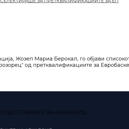
 СЕЛЕКТИРАШЕ ЗА ПРЕТКВАЛИФИКАЦИИТЕ ЗА ЕП
ија, Жозеп Мариа Берокал, го објави списокот
розорец“ од претквалификациите за Евробаске