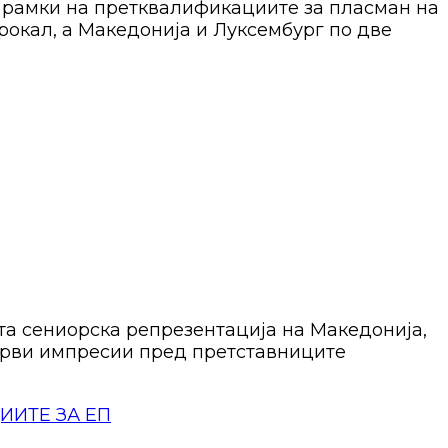
о рамки на претквалификациите за пласман на
рокал, а Македонија и Луксембург по две
та сениорска репрезентација на Македонија,
 први импресии пред претставниците