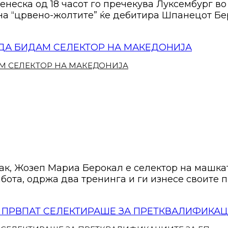
неска од 18 часот го пречекува Луксембург в
 на “црвено-жолтите” ќе дебитира Шпанецот Бе
АМ СЕЛЕКТОР НА МАКЕДОНИЈА
ак, Жозеп Мариа Берокал е селектор на машка
абота, одржа два тренинга и ги изнесе своите