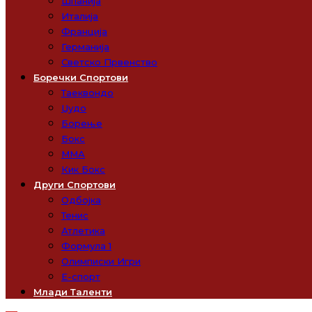
Шпанија
Италија
Франција
Германија
Светско Првенство
Боречки Спортови
Таеквондо
Џудо
Борење
Бокс
ММА
Кик Бокс
Други Спортови
Одбојка
Тенис
Атлетика
Формула 1
Олимписки Игри
Е-спорт
Млади Таленти