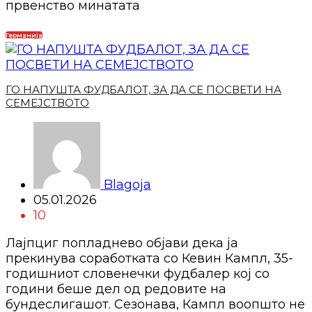
првенство минатата
Германија
ГО НАПУШТА ФУДБАЛОТ, ЗА ДА СЕ ПОСВЕТИ НА
СЕМЕЈСТВОТО
Blagoja
05.01.2026
10
Лајпциг попладнево објави дека ја
прекинува соработката со Кевин Кампл, 35-
годишниот словенечки фудбалер кој со
години беше дел од редовите на
бундеслигашот. Сезонава, Кампл воопшто не