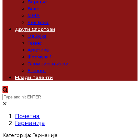
Борење
Бокс
ММА
Кик Бокс
Други Спортови
Одбојка
Тенис
Атлетика
Формула 1
Олимписки Игри
Е-спорт
Млади Таленти
✕
Почетна
Германија
Категорија:
Германија