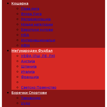
Кошарка
Прва лига
Втора Лига
Репрезентација
Млади категории
Европски купови
НБА
Интернационалци
КФМ
Меѓународен Фудбал
УЕФА (ЛШ, ЛЕ, ЛК)
Англија
Шпанија
Италија
Франција
Германија
Светско Првенство
Боречки Спортови
Таеквондо
Џудо