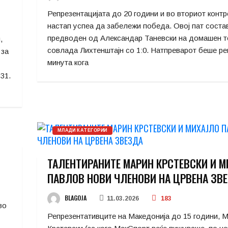
Репрезентацијата до 20 години и во вториот конт
настап успеа да забележи победа. Овој пат соста
предводен од Александар Таневски на домашен т
,
совлада Лихтенштајн со 1:0. Натпреварот беше ре
 за
минута кога
31.
МЛАДИ КАТЕГОРИИ
ТАЛЕНТИРАНИТЕ МАРИН КРСТЕВСКИ И М
ПАВЛОВ НОВИ ЧЛЕНОВИ НА ЦРВЕНА ЗВ
BLAGOJA
11.03.2026
183
во
Репрезентативците на Македонија до 15 години, 