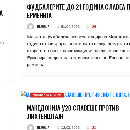
ФУДБАЛЕРИТЕ ДО 21 ГОДИНА СЛАВЕА 
А
ЕРМЕНИЈА
BLAGOJA
01.04.2026
26
Младата фудбалска репрезентација на Македониј
ов
година стави крај на негативната серија резултати 
вторпат во овој квалификациски циклус славеше 
Ерменија, овојпат на гостински терен во Ереван со 
рамки на
МЛАДИ КАТЕГОРИИ
МАКЕДОНИЈА У20 СЛАВЕШЕ ПРОТИВ
ЛИХТЕНШТАЈН
BLAGOJA
12.03.2026
21