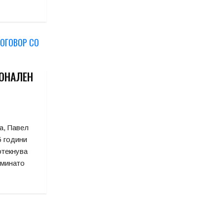
ИОНАЛЕН
а, Павел
5 години
отекнува
 минато