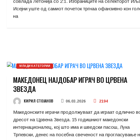
совлада Летонија со 2:1. Избраниците на селекторот Иљ
Исејни уште од самиот почеток тргнаа офанзивно кон гол
на
МЛАДИ КАТЕГОРИИ
МАКЕДОНЕЦ НАЈДОБАР ИГРАЧ ВО ЦРВЕНА
ЗВЕЗДА
КИРИЛ СТОЈАНОВ
06.03.2026
2194
Македонските играчи продолжуваат да играат одлично в
дресот на Црвена Звезда. 15 годишниот македонски
интернационалец, кој што има и шведски пасош, Лука
Трпевски, денес на посебна свеченост на прогласување 