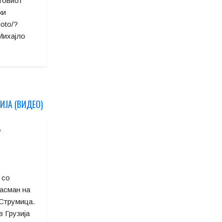
еговиот
ки
hoto/?
Михајло
А
 со
ласман на
 Струмица.
 Грузија