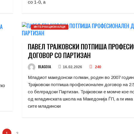
со 1-0, а
ИНТЕРНАЦИОНАЛЦИ
ПАВЕЛ ТРАЈКОВСКИ ПОТПИША ПРОФЕС
ДОГОВОР СО ПАРТИЗАН
BLAGOJA
16.02.2026
240
Младиот македонски голман, роден во 2007 годин
Трајковски потпиша професионален договор на 2.
тко
со белградски Партизан. Трајковски е момче кое п
од младинската школа на Македонија ЃП, а ги има
сите младински
1
2