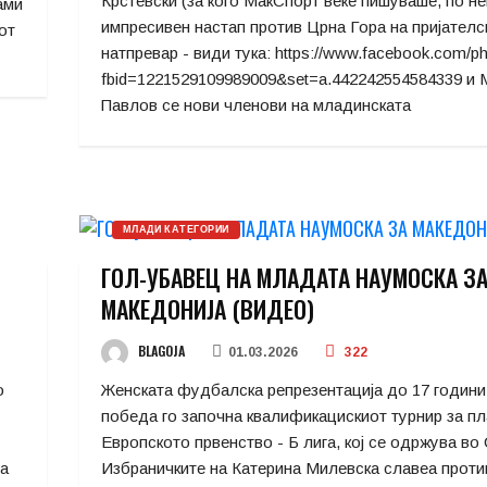
Крстевски (за кого МакСпорт веќе пишуваше, по н
ами
импресивен настап против Црна Гора на пријателс
от
натпревар - види тука: https://www.facebook.com/p
fbid=1221529109989009&set=a.442242554584339 и 
Павлов се нови членови на младинската
МЛАДИ КАТЕГОРИИ
ГОЛ-УБАВЕЦ НА МЛАДАТА НАУМОСКА З
МАКЕДОНИЈА (ВИДЕО)
BLAGOJA
01.03.2026
322
о
Женската фудбалска репрезентација до 17 години
победа го започна квалификацискиот турнир за п
Европското првенство - Б лига, кој се одржува во
на
Избраничките на Катерина Милевска славеа против