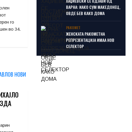
ХАЏИЕВСКИ СЕ ОДЈАВИ ОД
ВАРНА: ИАКО СУМ МАКЕДОНЕЦ,
ролен
ОВДЕ БЕВ КАКО ДОМА
вот
ерен го
РАКОМЕТ
шен во 34.
ЖЕНСКАТА РАКОМЕТНА
РЕПРЕЗЕНТАЦИЈА ИМАА НОВ
СЕЛЕКТОР
ИХАЈЛО
ЕЗДА
Марин