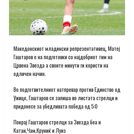
Македонскиот младински репрезентативец, Матеј
Гаштаров е на подготовки со најдобриот тим на
Црвена Звезда а своите минути ги користи на
одличен начин.
Во подготвителниот натпревар против Единство од
Ужице, Гаштаров се запиша во листата стрелци и
придонесе за убедливата победа од 5:0
Покрај Гаштаров стрелци за Звезда беа и
Катаи,Чам,Круниќ и Луиз