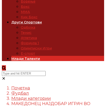
Борење
Бокс
ММА
Кик Бокс
Други Спортови
Одбојка
Тенис
Атлетика
Формула 1
Олимписки Игри
Е-спорт
Млади Таленти
✕
Почетна
Фудбал
Млади категории
МАКЕДОНЕЦ НАЈДОБАР ИГРАЧ ВО