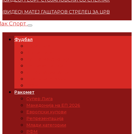
(ВИДЕО) МАТЕЈ ГАШТАРОВ СТРЕЛЕЦ ЗА ЦРВЕНА ЗВЕ
Фудбал
Прва Лига
Втора Лига
Куп на Македонија
Репрезентација
Интернационалци
Млади категории
ФФМ
Ракомет
Супер Лига
Македонија на ЕП 2026
Европски купови
Репрезентација
Млади категории
РФМ