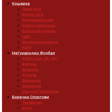
Кошарка
Прва лига
Втора Лига
Репрезентација
Млади категории
Европски купови
НБА
Интернационалци
КФМ
Меѓународен Фудбал
УЕФА (ЛШ, ЛЕ, ЛК)
Англија
Шпанија
Италија
Франција
Германија
Светско Првенство
Боречки Спортови
Таеквондо
Џудо