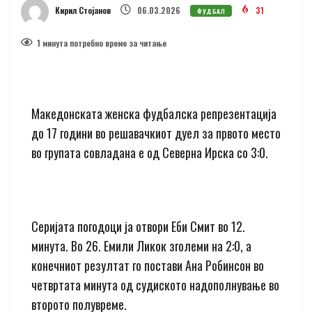
Кирил Стојанов
06.03.2026
31
ФУДБАЛ
1 минутa потребно време за читање
Македонската женска фудбалска репрезентација
до 17 години во решавачкиот дуел за првото место
во групата совладана е од Северна Ирска со 3:0.
Серијата погодоци ја отвори Еби Смит во 12.
минута. Во 26. Емили Ликок зголеми на 2:0, а
конечниот резултат го постави Ана Робинсон во
четвртата минута од судиското надополнување во
второто полувреме.