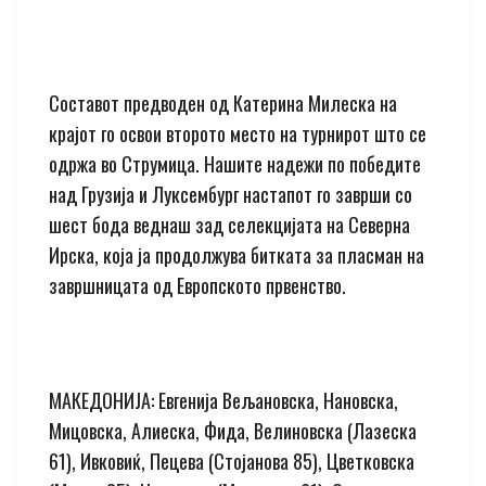
Составот предводен од Катерина Милеска на
крајот го освои второто место на турнирот што се
одржа во Струмица. Нашите надежи по победите
над Грузија и Луксембург настапот го заврши со
шест бода веднаш зад селекцијата на Северна
Ирска, која ја продолжува битката за пласман на
завршницата од Европското првенство.
МАКЕДОНИЈА: Евгенија Вељановска, Нановска,
Мицовска, Алиеска, Фида, Велиновска (Лазеска
61), Ивковиќ, Пецева (Стојанова 85), Цветковска