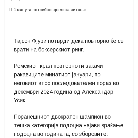
1 минутa потребно време за читање
Тајсон Фјури потврди дека повторно ќе се
врати на боксерскиот ринг.
Ромскиот крал повторно ги закачи
ракавиците минатиот јануари, по
неговиот втор последователен пораз во
декември 2024 година од Александар
Усик.
Поранешниот двократен шампион во
тешка категорија подоцна најави враќање
подоцна во годината, со зборовите: