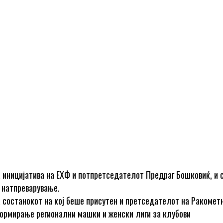
 иницијатива на ЕХФ и потпретседателот Предраг Бошковиќ, и 
 натпреварување.
 состанокот на коj беше присутен и претседателот на Ракомет
рмирање регионални машки и женски лиги за клубови