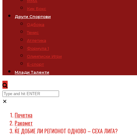
ММА
Кик Бокс
Други Спортови
Одбојка
Тенис
Атлетика
Формула 1
Олимписки Игри
Е-спорт
Млади Таленти
✕
Почетна
Ракомет
ЌЕ ДОБИЕ ЛИ РЕГИОНОТ ОДНОВО – СЕХА ЛИГА?