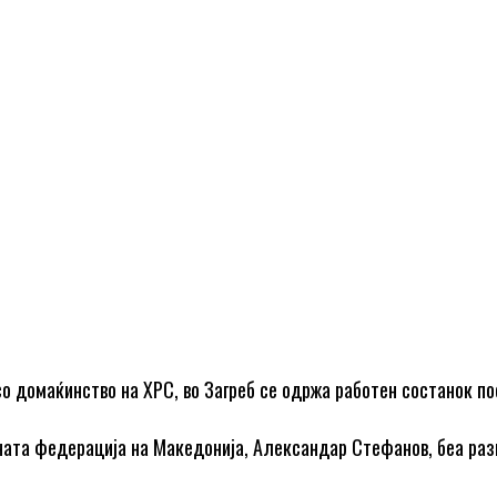
со домаќинство на ХРС, во Загреб се одржа работен состанок п
ната федерациja на Македониja, Aлександар Стефанов, беа раз