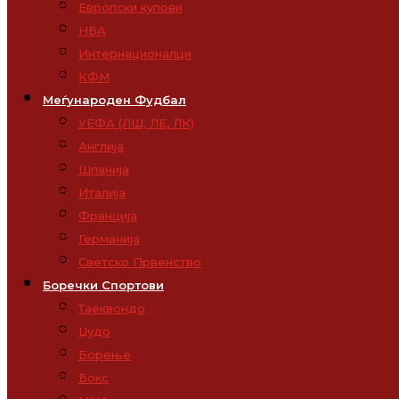
Европски купови
НБА
Интернационалци
КФМ
Меѓународен Фудбал
УЕФА (ЛШ, ЛЕ, ЛК)
Англија
Шпанија
Италија
Франција
Германија
Светско Првенство
Боречки Спортови
Таеквондо
Џудо
Борење
Бокс