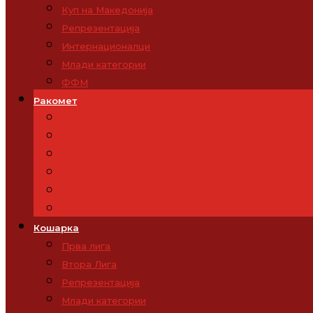
Куп на Македонија
Репрезентација
Интернационалци
Млади категории
ФФМ
Ракомет
Супер Лига
Македонија на ЕП 2026
Европски купови
Репрезентација
Млади категории
РФМ
Кошарка
Прва лига
Втора Лига
Репрезентација
Млади категории