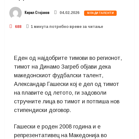
Кирил Стојанов
04.02.2026
МЛАДИ ТАЛЕНТИ
688
1 минутa потребно време за читање
Еден од најдобрите тимови во регионот,
тимот на Динамо Загреб објави дека
македонскиот фудбалски талент,
Александар Гашески кој е дел од тимот
на плавите од летото, ги задоволи
стручните лица во тимот и потпиша нов
стипендиски договор.
Гашески е роден 2008 година и е
репрезентативец на Македонија во