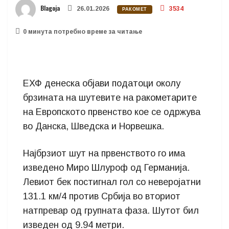
Blagoja
26.01.2026
3534
РАКОМЕТ
0 минутa потребно време за читање
ЕХФ денеска објави податоци околу
брзината на шутевите на ракометарите
на Европското првенство кое се одржува
во Данска, Шведска и Норвешка.
Најбрзиот шут на првенството го има
изведено Миро Шлуроф од Германија.
Левиот бек постигнал гол со неверојатни
131.1 км/4 против Србија во вториот
натпревар од групната фаза. Шутот бил
изведен од 9.94 метри.