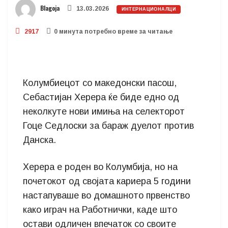
Blagoja
13.03.2026
ИНТЕРНАЦИОНАЛЦИ
2917
0 минутa потребно време за читање
Колумбиецот со македонски пасош,
Себастијан Херера ќе биде едно од
неколкуте нови имиња на селекторот
Гоце Седлоски за бараж дуелот против
Данска.
Херера е роден во Колумбија, но на
почетокот од својата кариера 5 години
настапуваше во домашното првенство
како играч на Работнички, каде што
остави одличен впечаток со своите