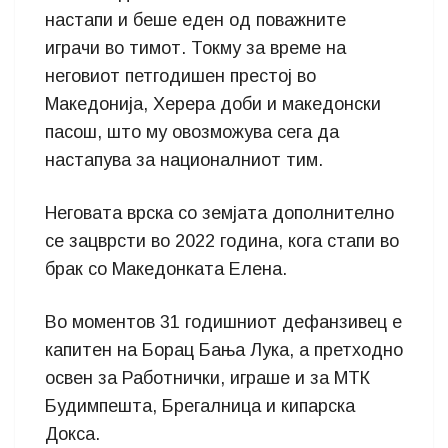
настапи и беше еден од поважните
играчи во тимот. Токму за време на
неговиот петгодишен престој во
Македонија, Херера доби и македонски
пасош, што му овозможува сега да
настапува за националниот тим.
Неговата врска со земјата дополнително
се зацврсти во 2022 година, кога стапи во
брак со Македонката Елена.
Во моментов 31 годишниот дефанзивец е
капитен на Борац Бања Лука, а претходно
освен за Работнички, играше и за МТК
Будимпешта, Брегалница и кипарска
Докса.