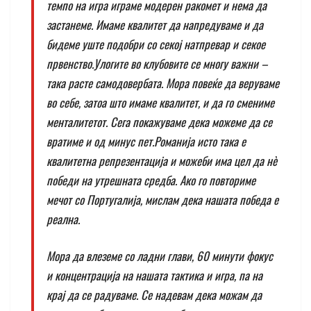
темпо на игра играме модерен ракомет и нема да
застанеме. Имаме квалитет да напредуваме и да
бидеме уште подобри со секој натпревар и секое
првенство.Улогите во клубовите се многу важни –
така расте самодовербата. Мора повеќе да веруваме
во себе, затоа што имаме квалитет, и да го смениме
менталитетот. Сега покажуваме дека можеме да се
вратиме и од минус пет.Романија исто така е
квалитетна репрезентација и можеби има цел да нè
победи на утрешната средба. Ако го повториме
мечот со Португалија, мислам дека нашата победа е
реална.
Мора да влеземе со ладни глави, 60 минути фокус
и концентрација на нашата тактика и игра, па на
крај да се радуваме. Се надевам дека можам да