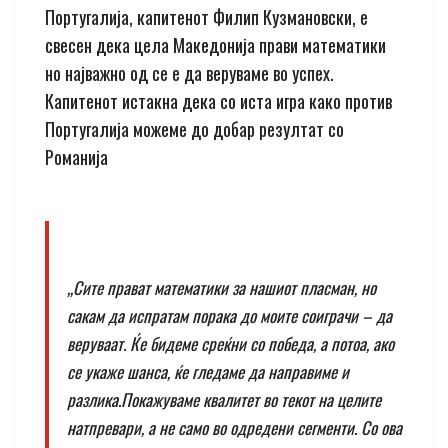
Португалија, капитенот Филип Кузмановски, е
свесен дека цела Македонија прави математики
но најважно од се е да веруваме во успех.
Капитенот истакна дека со иста игра како против
Португалија можеме до добар резултат со
Романија
„Сите прават математики за нашиот пласман, но
сакам да испратам порака до моите соиграчи – да
веруваат. Ќе бидеме среќни со победа, а потоа, ако
се укаже шанса, ќе гледаме да направиме и
разлика.Покажуваме квалитет во текот на целите
натпревари, а не само во одредени сегменти. Со ова