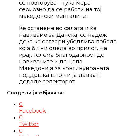
се повторува – тука мора
сериозно да се работи на тој
македонски менталитет.
Ќе останеме во салата и ќе
навиваме за Данска, со надеж
дека ќе оствари убедлива победа
која би ни одела во прилог. На
крај, голема благодарност до
навивачите и до цела
Македонија за континуираната
поддршка што ни ја даваат“,
додаде селекторот.
0
Facebook
0
Twitter
0