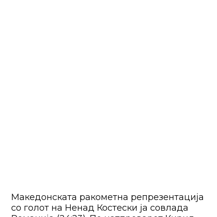
Македонската ракометна репрезентација
со голот на Ненад Костески ја совлада