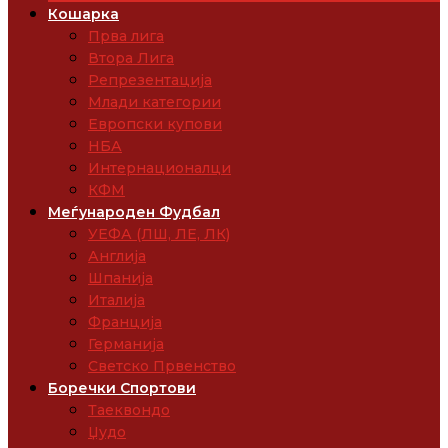
Кошарка
Прва лига
Втора Лига
Репрезентација
Млади категории
Европски купови
НБА
Интернационалци
КФМ
Меѓународен Фудбал
УЕФА (ЛШ, ЛЕ, ЛК)
Англија
Шпанија
Италија
Франција
Германија
Светско Првенство
Боречки Спортови
Таеквондо
Џудо