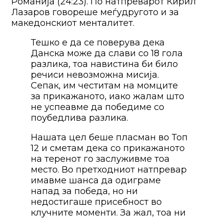
Романија (24:23). По натпреварот Кирил
Лазаров говореше меѓудругото и за
македонскиот менталитет.
Тешко е да се поверува дека
Данска може да слави со 18 гола
разлика, тоа навистина би било
речиси невозможна мисија.
Сепак, им честитам на момците
за прикажаното, иако жалам што
не успеавме да победиме со
поубедлива разлика.
Нашата цел беше пласман во Топ
12 и сметам дека со прикажаното
на теренот го заслуживме тоа
место. Во претходниот натпревар
имавме шанса да одиграме
напад за победа, но ни
недостигаше присебност во
клучните моменти. За жал, тоа ни