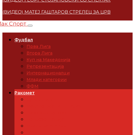
(ВИДЕО) МАТЕЈ ГАШТАРОВ СТРЕЛЕЦ ЗА ЦРВЕНА ЗВЕ
Фудбал
Прва Лига
Втора Лига
Куп на Македонија
Репрезентација
Интернационалци
Млади категории
ФФМ
Ракомет
Супер Лига
Македонија на ЕП 2026
Европски купови
Репрезентација
Млади категории
РФМ