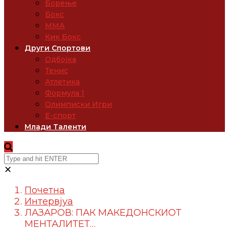
Борење
Бокс
ММА
Кик Бокс
Други Спортови
Одбојка
Тенис
Атлетика
Формула 1
Олимписки Игри
Е-спорт
Млади Таленти
✕
Почетна
Интервјуа
ЛАЗАРОВ: ПАК МАКЕДОНСКИОТ
МЕНТАЛИТЕТ…