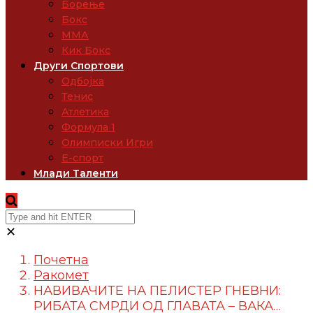
Борење
Бокс
ММА
Кик Бокс
Други Спортови
Одбојка
Тенис
Атлетика
Формула 1
Олимписки Игри
Е-спорт
Млади Таленти
✕
Почетна
Ракомет
НАВИВАЧИТЕ НА ПЕЛИСТЕР ГНЕВНИ:
РИБАТА СМРДИ ОД ГЛАВАТА – ВАКА…