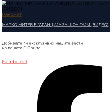
Ракомет
МАРКО МИТЕВ Е ГАРАНЦИЈА ЗА ШОУ-ТАЈМ (ВИДЕО)
Добивајте ги ексклузивно нашите вести
на вашата Е-Пошта
Донирај
Контакт
Импресум
Маркетинг
Facebook-f