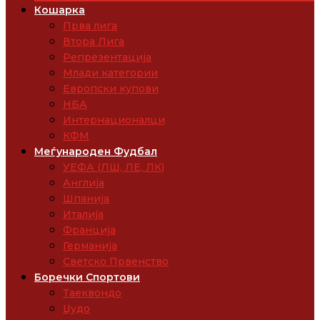
Кошарка
Прва лига
Втора Лига
Репрезентација
Млади категории
Европски купови
НБА
Интернационалци
КФМ
Меѓународен Фудбал
УЕФА (ЛШ, ЛЕ, ЛК)
Англија
Шпанија
Италија
Франција
Германија
Светско Првенство
Боречки Спортови
Таеквондо
Џудо