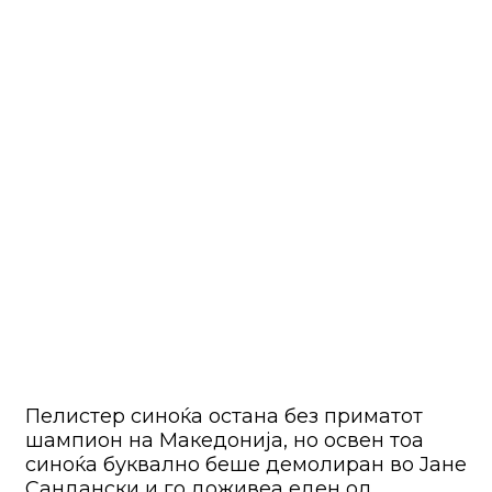
Пелистер синоќа остана без приматот
шампион на Македонија, но освен тоа
синоќа буквално беше демолиран во Јане
Сандански и го доживеа еден од