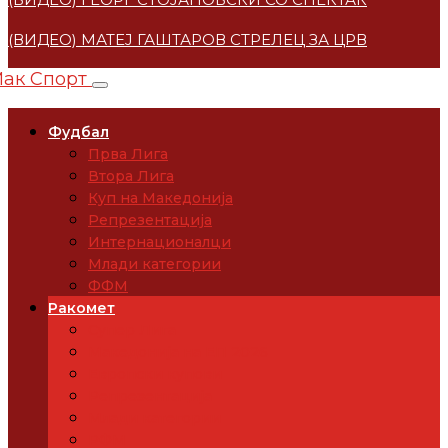
(ВИДЕО) МАТЕЈ ГАШТАРОВ СТРЕЛЕЦ ЗА ЦРВЕНА ЗВЕ
Фудбал
Прва Лига
Втора Лига
Куп на Македонија
Репрезентација
Интернационалци
Млади категории
ФФМ
Ракомет
Супер Лига
Македонија на ЕП 2026
Европски купови
Репрезентација
Млади категории
РФМ