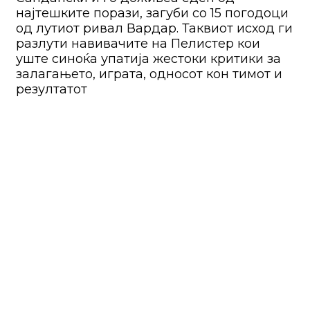
најтешките порази, загуби со 15 погодоци
од лутиот ривал Вардар. Таквиот исход ги
разлути навивачите на Пелистер кои
уште синоќа упатија жестоки критики за
залагањето, играта, односот кон тимот и
резултатот