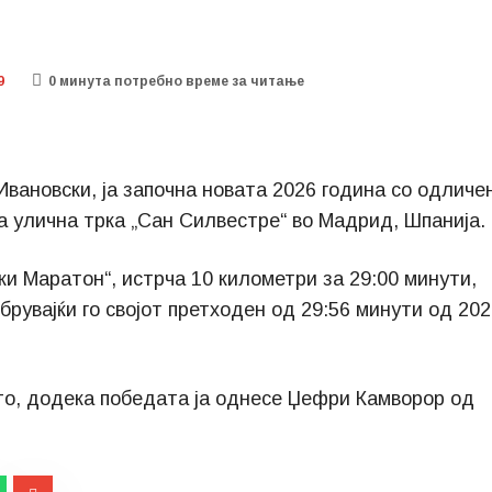
9
0 минутa потребно време за читање
вановски, ја започна новата 2026 година со одличе
 улична трка „Сан Силвестре“ во Мадрид, Шпанија.
ки Маратон“, истрча 10 километри за 29:00 минути,
брувајќи го својот претходен од 29:56 минути од 20
есто, додека победата ја однесе Џефри Камворор од