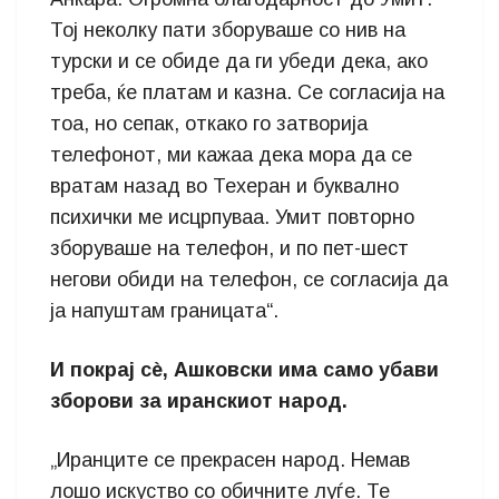
Тој неколку пати зборуваше со нив на
турски и се обиде да ги убеди дека, ако
треба, ќе платам и казна. Се согласија на
тоа, но сепак, откако го затворија
телефонот, ми кажаа дека мора да се
вратам назад во Техеран и буквално
психички ме исцрпуваа. Умит повторно
зборуваше на телефон, и по пет-шест
негови обиди на телефон, се согласија да
ја напуштам границата“.
И покрај сè, Ашковски има само убави
зборови за иранскиот народ.
„Иранците се прекрасен народ. Немав
лошо искуство со обичните луѓе. Те