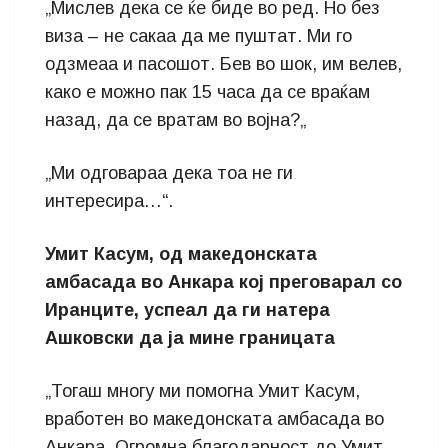
„Мислев дека се ќе биде во ред. Но без
виза – не сакаа да ме пуштат. Ми го
одзмеаа и пасошот. Бев во шок, им велев,
како е можно пак 15 часа да се враќам
назад, да се вратам во војна?„
„Ми одговараа дека тоа не ги
интересира…“.
Умит Касум, од македонската
амбасада во Анкара кој преговарал со
Иранците, успеал да ги натера
Ашковски да ја мине границата
„Тогаш многу ми помогна Умит Касум,
вработен во македонската амбасада во
Анкара. Огромна благодарност до Умит.