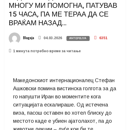
МНОГУ МИ ПОМОГНА, ПАТУВАВ
15 ЧАСА, ПА МЕ ТЕРАА ДА СЕ
ВРАЌАМ НАЗАД…
Blagoja
04.03.2026
6351
ИНТЕРВЈУА
1 минутa потребно време за читање
Македонскиот интернационалец Стефан
Ашковски помина вистинска голгота за да
го напушти Иран во моментите кога
ситуацијата ескалираше. Од истечена
виза, пасош оставен во хотел блиску до
местото каде е убиен ајатолахот, па до
животни лекции – луѓе кои би те