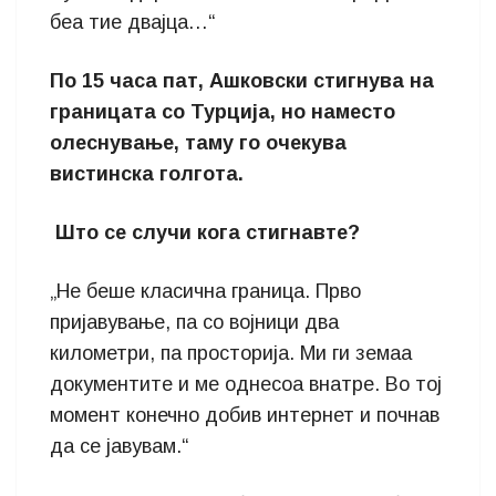
беа тие двајца…“
По 15 часа пат, Ашковски стигнува на
границата со Турција, но наместо
олеснување, таму го очекува
вистинска голгота.
Што се случи кога стигнавте?
„Не беше класична граница. Прво
пријавување, па со војници два
километри, па просторија. Ми ги земаа
документите и ме однесоа внатре. Во тој
момент конечно добив интернет и почнав
да се јавувам.“