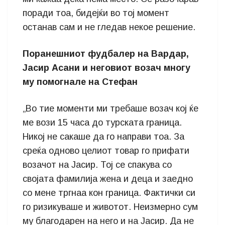
поради тоа, бидејќи во тој момент
останав сам и не гледав некое решение.
Поранешниот фудбалер на Вардар,
Јасир Асани и неговиот возач многу
му помогнале на Стефан
„Во тие моменти ми требаше возач кој ќе
ме вози 15 часа до турската граница.
Никој не сакаше да го направи тоа. За
среќа одново целиот товар го прифати
возачот на Јасир. Тој се спакува со
својата фамилија жена и деца и заедно
со мене тргнаа кон граница. Фактички си
го ризикуваше и животот. Неизмерно сум
му благодарен на него и на Јасир. Да не