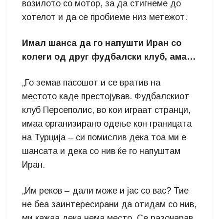
возилото со мотор, за да стигнеме до
хотелот и да се пробиеме низ метежот.
Имал шанса да го напушти Иран со
колеги од друг фудбалски клуб, ама…
„Го земав пасошот и се вратив на
местото каде престојував. Фудбалскиот
клуб Персеполис, во кои играат странци,
имаа организирано одење кон границата
на Турција – си помислив дека тоа ми е
шансата и дека со нив ќе го напуштам
Иран.
„Им реков – дали може и јас со вас? Тие
не беа заинтересирани да отидам со нив,
ми кажаа дека нема место. Се разочарав