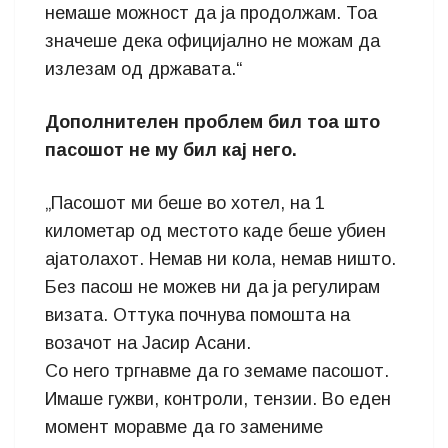
немаше можност да ја продолжам. Тоа
значеше дека официјално не можам да
излезам од државата.“
Дополнителен проблем бил тоа што
пасошот не му бил кај него.
„Пасошот ми беше во хотел, на 1
километар од местото каде беше убиен
ајатолахот. Немав ни кола, немав ништо.
Без пасош не можев ни да ја регулирам
визата. Оттука почнува помошта на
возачот на Јасир Асани.
Со него тргнавме да го земаме пасошот.
Имаше гужви, контроли, тензии. Во еден
момент моравме да го замениме