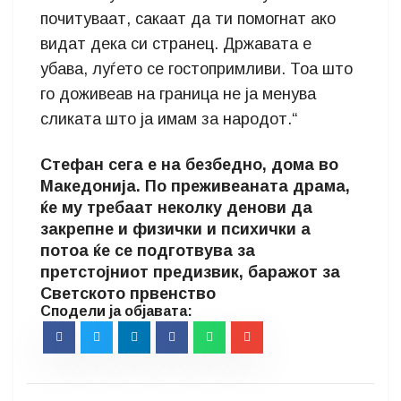
почитуваат, сакаат да ти помогнат ако
видат дека си странец. Државата е
убава, луѓето се гостопримливи. Тоа што
го доживеав на граница не ја менува
сликата што ја имам за народот.“
Стефан сега е на безбедно, дома во
Македонија. По преживеаната драма,
ќе му требаат неколку денови да
закрепне и физички и психички а
потоа ќе се подготвува за
претстојниот предизвик, баражот за
Светското првенство