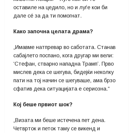
оставиле на цедило, но и луѓе кои би
дале се́ за да ти помогнат.
Како започна целата драма?
„Имавме натпревар во саботата. Станав
сабајлето поспано, кога другар ми вели:
‘Стефан, стварно нападна Трамп’. Прво
мислев дека се шегува, бидејќи неколку
пати на тој начин се шегуваше, ама брзо
сфатив дека ситуацијата е сериозна.“
Кој беше првиот шок?
„Визата ми беше истечена пет дена.
Четврток и петок таму се викенд и