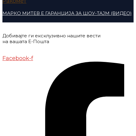
Ракомет
МАРКО МИТЕВ Е ГАРАНЦИЈА ЗА ШОУ-ТАЈМ (ВИДЕО)
Добивајте ги ексклузивно нашите вести
на вашата Е-Пошта
Донирај
Контакт
Импресум
Маркетинг
Facebook-f