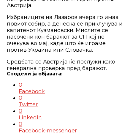
Австрија.
Избраниците на Лазаров вчера го имаа
првиот собир, а денеска се приклучува и
капитенот Кузмановски. Мислите се
насочени кон баражот за СП кој не
очекува во мај, каде што ќе играме
против Украина или Словачка.
Средбата со Австрија ќе послужи како
генерална проверка пред баражот.
0
Facebook
0
Twitter
0
Linkedin
0
Facebook-messenger