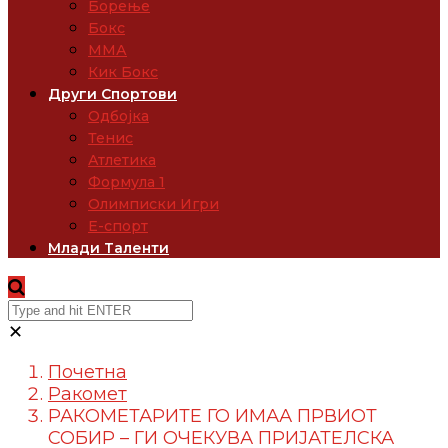
Борење
Бокс
ММА
Кик Бокс
Други Спортови
Одбојка
Тенис
Атлетика
Формула 1
Олимписки Игри
Е-спорт
Млади Таленти
✕
Почетна
Ракомет
РАКОМЕТАРИТЕ ГО ИМАА ПРВИОТ
СОБИР – ГИ ОЧЕКУВА ПРИЈАТЕЛСКА