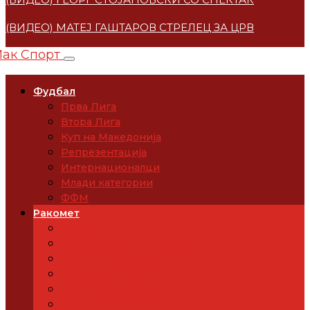
(ВИДЕО) МАТЕЈ ГАШТАРОВ СТРЕЛЕЦ ЗА ЦРВЕНА ЗВЕ
Фудбал
Прва Лига
Втора Лига
Куп на Македонија
Репрезентација
Интернационалци
Млади категории
ФФМ
Ракомет
Супер Лига
Македонија на ЕП 2026
Европски купови
Репрезентација
Млади категории
РФМ