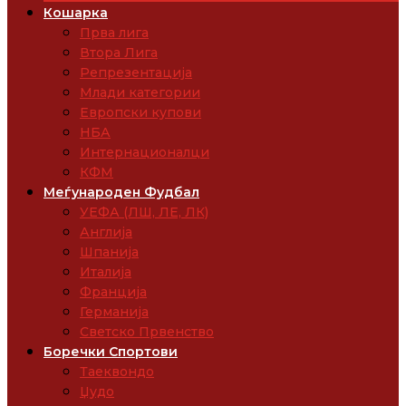
Кошарка
Прва лига
Втора Лига
Репрезентација
Млади категории
Европски купови
НБА
Интернационалци
КФМ
Меѓународен Фудбал
УЕФА (ЛШ, ЛЕ, ЛК)
Англија
Шпанија
Италија
Франција
Германија
Светско Првенство
Боречки Спортови
Таеквондо
Џудо