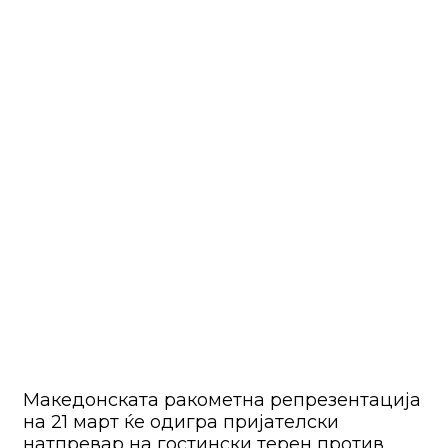
Македонската ракометна репрезентација
на 21 март ќе одигра пријателски
натпревар на гостински терен против