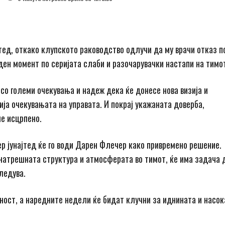
тед, откако клупското раководство одлучи да му врачи отказ п
ден момент по серијата слаби и разочарувачки настапи на тимо
со големи очекувања и надеж дека ќе донесе нова визија и
ија очекувањата на управата. И покрај укажаната доверба,
е исцрпено.
р јунајтед ќе го води Дарен Флечер како привремено решение.
внатрешната структура и атмосферата во тимот, ќе има задача 
ледува.
сност, а наредните недели ќе бидат клучни за иднината и насок