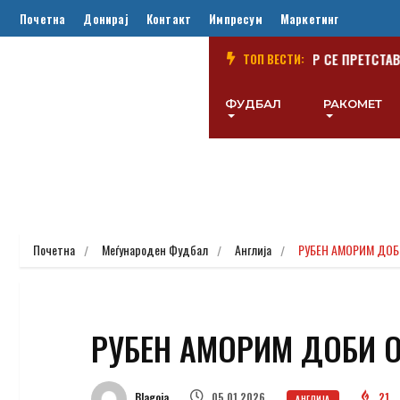
Почетна
Донирај
Контакт
Импресум
Маркетинг
ОДГОТВИТЕЛЕН НАТПРЕВАР
(ВИДЕО) РАСТОДЕР СЕ ПРЕТСТАВИ
ТОП ВЕСТИ:
ФУДБАЛ
РАКОМЕТ
Почетна
Меѓународен Фудбал
Англија
РУБЕН АМОРИМ ДОБ
РУБЕН АМОРИМ ДОБИ 
Blagoja
05.01.2026
21
АНГЛИЈА