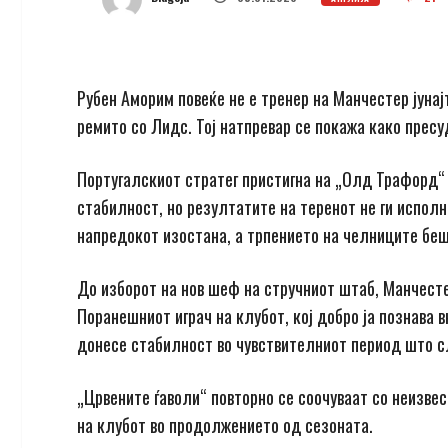
Рубен Аморим повеќе не е тренер на Манчестер јунај
ремито со Лидс. Тој натпревар се покажа како пресу
Португалскиот стратег пристигна на „Олд Трафорд“ 
стабилност, но резултатите на теренот не ги исполн
напредокот изостана, а трпението на челниците беш
До изборот на нов шеф на стручниот штаб, Манчесте
Поранешниот играч на клубот, кој добро ја познава 
донесе стабилност во чувствителниот период што с
„Црвените ѓаволи“ повторно се соочуваат со неизве
на клубот во продолжението од сезоната.