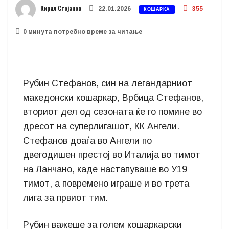
Кирил Стојанов
22.01.2026
355
КОШАРКА
0 минутa потребно време за читање
Рубин Стефанов, син на легандарниот
македонски кошаркар, Врбица Стефанов,
вториот дел од сезоната ќе го помине во
дресот на суперлигашот, КК Ангели.
Стефанов доаѓа во Ангели по
двегодишен престој во Италија во тимот
на Ланчано, каде настапуваше во У19
тимот, а повремено играше и во трета
лига за првиот тим.
Рубин важеше за голем кошаркарски