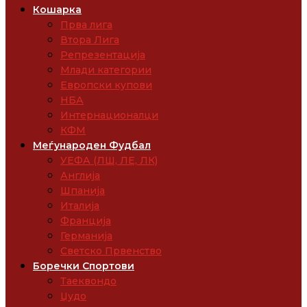
Кошарка
Прва лига
Втора Лига
Репрезентација
Млади категории
Европски купови
НБА
Интернационалци
КФМ
Меѓународен Фудбал
УЕФА (ЛШ, ЛЕ, ЛК)
Англија
Шпанија
Италија
Франција
Германија
Светско Првенство
Боречки Спортови
Таеквондо
Џудо