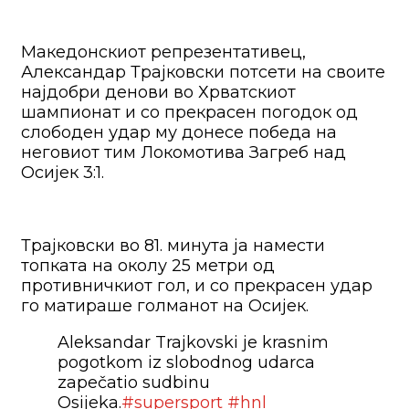
Македонскиот репрезентативец,
Александар Трајковски потсети на своите
најдобри денови во Хрватскиот
шампионат и со прекрасен погодок од
слободен удар му донесе победа на
неговиот тим Локомотива Загреб над
Осијек 3:1.
Трајковски во 81. минута ја намести
топката на околу 25 метри од
противничкиот гол, и со прекрасен удар
го матираше голманот на Осијек.
Aleksandar Trajkovski je krasnim
pogotkom iz slobodnog udarca
zapečatio sudbinu
Osijeka.
#supersport
#hnl