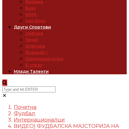
Борење
Бокс
ММА
Кик Бокс
Други Спортови
Одбојка
Тенис
Атлетика
Формула 1
Олимписки Игри
Е-спорт
Млади Таленти
✕
Почетна
Фудбал
Интернационалци
ВИДЕО) ФУДБАЛСКА МАЈСТОРИJА НА