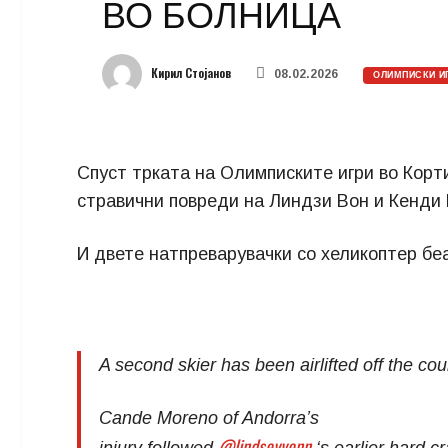
ВО БОЛНИЦА
Кирил Стојанов
08.02.2026
ОЛИМПИСКИ И
Спуст трката на Олимписките игри во Корт
стравични повреди на Линдзи Вон и Кенди
И двете натпреварувачки со хеликоптер бе
A second skier has been airlifted off the co
Cande Moreno of Andorra’s
@lindseyvonn