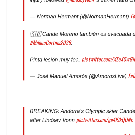
injury followed
‘s earlier hard c
Fe
— Norman Hermant (@NormanHermant)
🇦🇩 Cande Moreno también es evacuada en
#MilanoCortina2026
.
pic.twitter.com/XEeX5wGiL
Pinta lesión muy fea.
Feb
— José Manuel Amorós (@AmorosLive)
BREAKING: Andorra’s Olympic skier Cande
pic.twitter.com/ga4I9kQUNc
after Lindsey Vonn