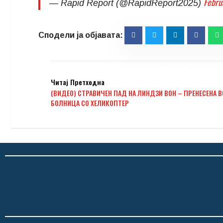
Febru
— Rapid Report (@RapidReport2025)
Читај Претходна
(ВИДЕО) СТРАВИЧЕН ПАД НА ЛИНДЗИ ВОН – ПРЕНЕСЕНА В
БОЛНИЦА СО ХЕЛИКОПТЕР