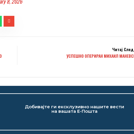
ary 8, 2026
Читај След
О
УСПЕШНО ОПЕРИРАН МИХАИЛ МАНЕВС
Добивајте ги ексклузивно нашите вести
на вашата Е-Пошта