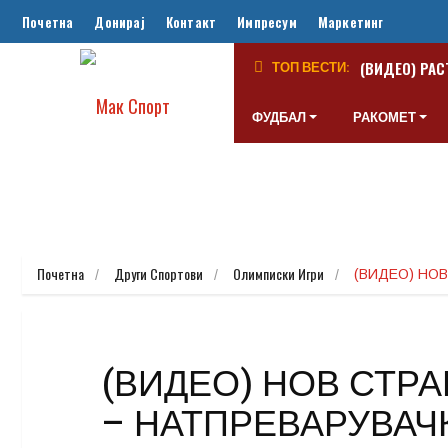
Почетна
Донирај
Контакт
Импресум
Маркетинг
(ВИДЕО) РАС
ТОП ВЕСТИ:
ФУДБАЛ
РАКОМЕТ
Почетна
Други Спортови
Олимписки Игри
(ВИДЕО) НО
(ВИДЕО) НОВ СТРА
– НАТПРЕВАРУВАЧ