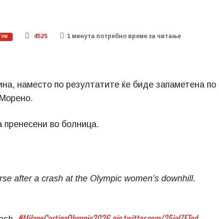
4525
1 минутa потребно време за читање
ГРИ
ина, наместо по резултатите ќе биде запаметена по
 Морено.
а пренесени во болница.
urse after a crash at the Olympic women’s downhill.
#MilanoCortinaOlympic2026
pic.twitter.com/25iaIZFTed