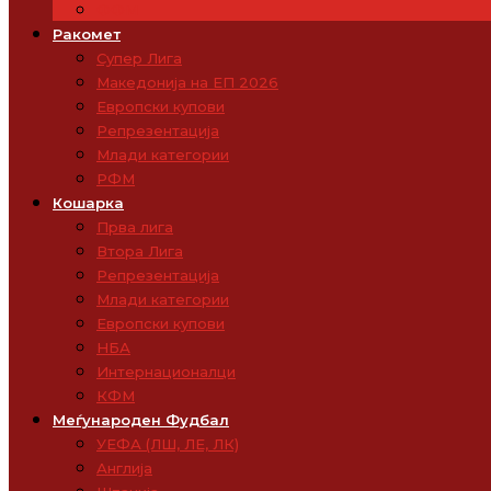
ФФМ
Ракомет
Супер Лига
Македонија на ЕП 2026
Европски купови
Репрезентација
Млади категории
РФМ
Кошарка
Прва лига
Втора Лига
Репрезентација
Млади категории
Европски купови
НБА
Интернационалци
КФМ
Меѓународен Фудбал
УЕФА (ЛШ, ЛЕ, ЛК)
Англија