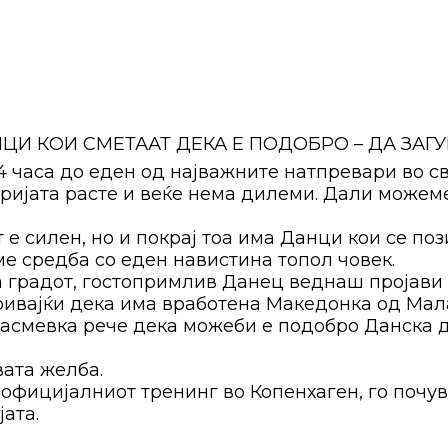
ЦИ КОИ СМЕТААТ ДЕКА Е ПОДОБРО – ДА ЗАГУ
 часа до еден од најважните натпревари во сво
ријата расте и веќе нема дилеми. Дали можем
 е силен, но и покрај тоа има Данци кои се по
ме средба со еден навистина топол човек.
а градот, гостопримлив Данец веднаш пројави 
кривајќи дека има вработена Македонка од Мал
насмевка рече дека можеби е подобро Данска д
вата желба.
официјалниот тренинг во Копенхаген, го почувс
ата.