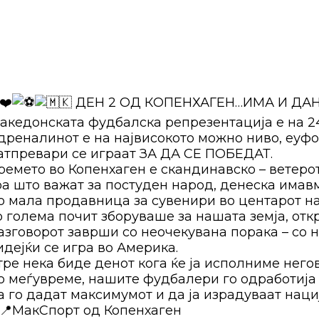
ДЕН 2 ОД КОПЕНХАГЕН…ИМА И ДАН
акедонската фудбалска репрезентација е на 24
дреналинот е на највисокото можно ниво, еуфо
атпревари се играат ЗА ДА СЕ ПОБЕДАТ.
ремето во Копенхаген е скандинавско – ветерот
оа што важат за постуден народ, денеска имав
о мала продавница за сувенири во центарот н
о голема почит зборуваше за нашата земја, от
азговорот заврши со неочекувана порака – со 
идејќи се игра во Америка.
тре нека биде денот кога ќе ја исполниме него
о меѓувреме, нашите фудбалери го одработија 
а го дадат максимумот и да ја израдуваат нациј
МакСпорт од Копенхаген