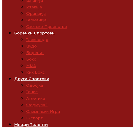
Шпанија
Италија
Франција
Германија
Светско Првенство
Боречки Спортови
Таеквондо
Џудо
Борење
Бокс
ММА
Кик Бокс
Други Спортови
Одбојка
Тенис
Атлетика
Формула 1
Олимписки Игри
Е-спорт
Млади Таленти