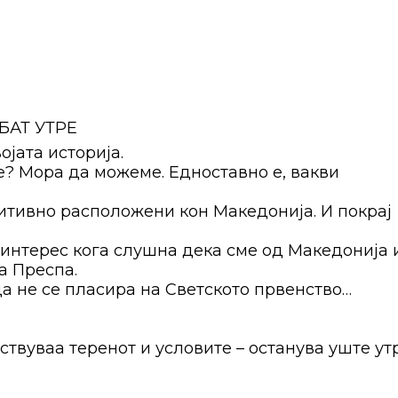
БАТ УТРЕ
јата историја.
е? Мора да можеме. Едноставно е, вакви
зитивно расположени кон Македонија. И покрај
интерес кога слушна дека сме од Македонија 
а Преспа.
а не се пласира на Светското првенство…
твуваа теренот и условите – останува уште ут