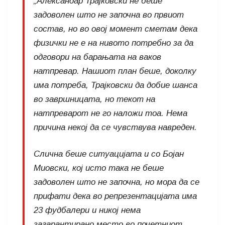
„Александар Трајковски не беше
задоволен што не започна во првиот
состав, но во овој момент сметам дека
физички не е на нивото потребно за да
одговори на барањата на ваков
натпревар. Нашиот план беше, доколку
има потреба, Трајковски да добие шанса
во завршницата, но текот на
натпреварот не го наложи тоа. Нема
причина некој да се чувствува навреден.
Слична беше ситуацијата и со Бојан
Миовски, кој исто така не беше
задоволен што не започна, но мора да се
прифати дека во репрезентацијата има
23 фудбалери и никој нема
загарантирано место во почетниот