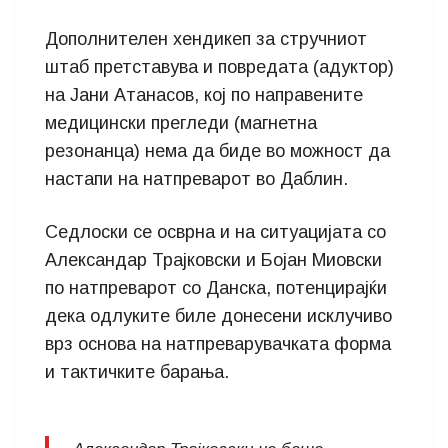
Дополнителен хендикеп за стручниот
штаб претставува и повредата (адуктор)
на Јани Атанасов, кој по направените
медицински прегледи (магнетна
резонанца) нема да биде во можност да
настапи на натпреварот во Даблин.
Седлоски се осврна и на ситуацијата со
Александар Трајковски и Бојан Миовски
по натпреварот со Данска, потенцирајќи
дека одлуките биле донесени исклучиво
врз основа на натпреварувачката форма
и тактичките барања.