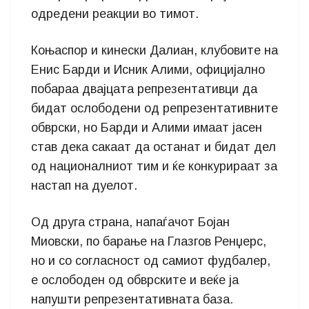
одредени реакции во тимот.
Коњаспор и кинески Далиан, клубовите на
Енис Барди и Исник Алими, официјално
побараа двајцата репрезентативци да
бидат ослободени од репрезентативните
обврски, но Барди и Алими имаат јасен
став дека сакаат да останат и бидат дел
од националниот тим и ќе конкурираат за
настап на дуелот.
Од друга страна, напаѓачот Бојан
Миовски, по барање на Глазгов Ренџерс,
но и со согласност од самиот фудбалер,
е ослободен од обврските и веќе ја
напушти репрезентативната база.