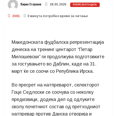
Кирил Стојанов
28.03.2026
РЕПРЕЗЕНТАЦИЈА
3301
0 минутa потребно време за читање
Македонската фудбалска репрезентација
денеска на тренинг центарот “Петар
Милошевски” ги продолжува подготовките
за гостувањето во Даблин, каде на 31.
март ќе се соочи со Република Ирска.
Во пресрет на натпреварот, селекторот
Гоце Седлоски се соочува со неколку
предизвици, додека дел од одлуките
околу почетниот состав од претходниот
натпревар против Данска отворија и