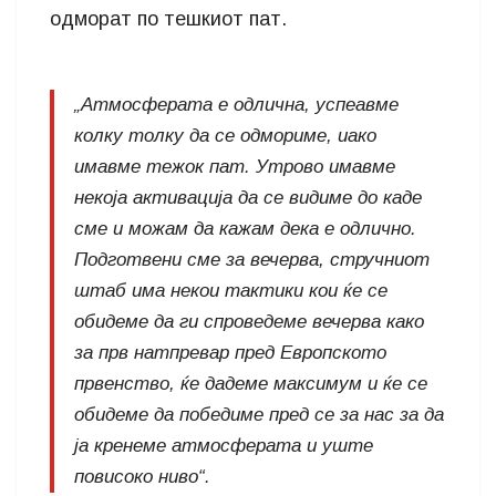
одморат по тешкиот пат.
„Атмосферата е одлична, успеавме
колку толку да се одмориме, иако
имавме тежок пат. Утрово имавме
некоја активација да се видиме до каде
сме и можам да кажам дека е одлично.
Подготвени сме за вечерва, стручниот
штаб има некои тактики кои ќе се
обидеме да ги спроведеме вечерва како
за прв натпревар пред Европското
првенство, ќе дадеме максимум и ќе се
обидеме да победиме пред се за нас за да
ја кренеме атмосферата и уште
повисоко ниво“.