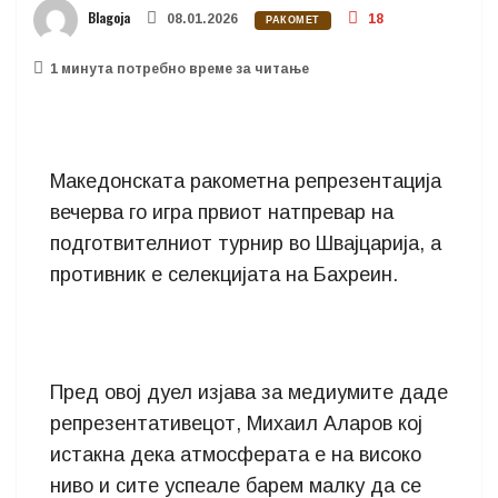
Blagoja
08.01.2026
18
РАКОМЕТ
1 минутa потребно време за читање
Maкедонската ракометна репрезентација
вечерва го игра првиот натпревар на
подготвителниот турнир во Швајцарија, а
противник е селекцијата на Бахреин.
Пред овој дуел изјава за медиумите даде
репрезентативецот, Михаил Аларов кој
истакна дека атмосферата е на високо
ниво и сите успеале барем малку да се