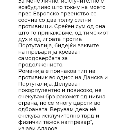
За мене лично, исклучително е
возбудливо што токму на моето
прво Европско првенство се
соочив со два толку силни
противници. Среќен сум од она
што го прикажавме, од тимскиот
дух и од играта против
Португалија, бидејќи ваквите
натпревари ја креваат
самодовербата за
продолжението.
Романија е поинаков тип на
противник во однос на Данска и
Португалија. Делуваат
покорпулентно и повисоко, не
очекувам брз ракомет од нивна
страна, но се многу цврсти во
одбраната. Верувам дека нè
очекува исклучително тврд и
физички тежок натпревар“,
изјави Аларов.