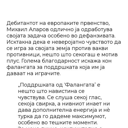
Дебитантот на европаките првенство,
Михаил Аларов одлично ја одработува
својата задача особено во дефанзивата.
Исктакна дека е неверојатно чувството да
се игра за својата земја против вакви
противници, нешто што секогаш е мотив
плус. Голема благодарност искажа кон
фалангата за поддршката која им ја
даваат на играчите.
„Поддршката од ‘Фалангата’ е
нешто што навистина се
чувствува. Се слуша секој глас,
секоја свирка, а нивниот инает ни
дава дополнителна енергија и нè
турка да го дадеме максимумот,
особено во тешките моменти.