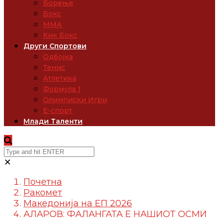
Борење
Бокс
ММА
Кик Бокс
Други Спортови
Одбојка
Тенис
Атлетика
Формула 1
Олимписки Игри
Е-спорт
Млади Таленти
✕
Почетна
Ракомет
Македонија на ЕП 2026
АЛАРОВ: ФАЛАНГАТА Е НАШИОТ ОСМИ