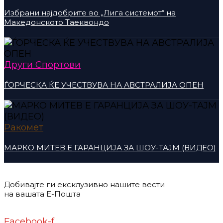
Избрани најдобрите во „Лига системот“ на
Македонското Таеквондо
Други Спортови
ЃОРЧЕСКА ЌЕ УЧЕСТВУВА НА АВСТРАЛИЈА ОПЕН
Ракомет
МАРКО МИТЕВ Е ГАРАНЦИЈА ЗА ШОУ-ТАЈМ (ВИДЕО)
Добивајте ги ексклузивно нашите вести
на вашата Е-Пошта
Донирај
Контакт
Импресум
Маркетинг
Facebook-f