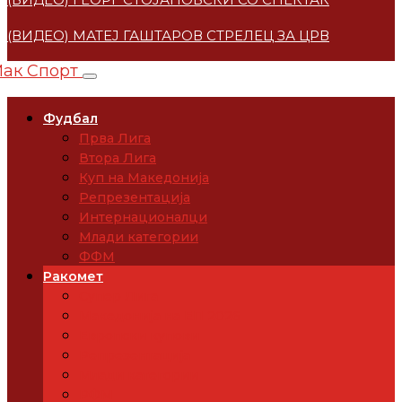
(ВИДЕО) МАТЕЈ ГАШТАРОВ СТРЕЛЕЦ ЗА ЦРВЕНА ЗВЕ
Фудбал
Прва Лига
Втора Лига
Куп на Македонија
Репрезентација
Интернационалци
Млади категории
ФФМ
Ракомет
Супер Лига
Македонија на ЕП 2026
Европски купови
Репрезентација
Млади категории
РФМ