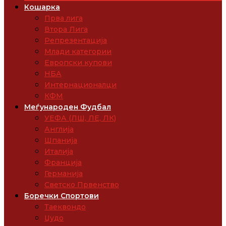
Кошарка
Прва лига
Втора Лига
Репрезентација
Млади категории
Европски купови
НБА
Интернационалци
КФМ
Меѓународен Фудбал
УЕФА (ЛШ, ЛЕ, ЛК)
Англија
Шпанија
Италија
Франција
Германија
Светско Првенство
Боречки Спортови
Таеквондо
Џудо