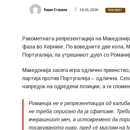
Кирил Стојанов
19.01.2026
РАКОМЕТ
Ракометната репрезентација на Македонија
фаза во Хернинг. По воведните две кола, 
Португалија, па утрешниот дуел со Романи
Македонија засега игра одлично првенство
партија против Португалија – одлична. Сеп
напредок на одредени позиции, а ги споме
Романија не е репрезентација од калиба
не треба сериозно да ја сфатиме. Треб
вчерашниот меч, а истовремено да пор
посакуваното ниво, пред сè мислам на 