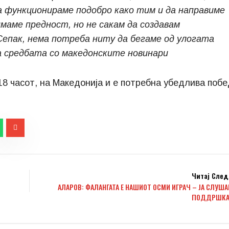
а функционираме подобро како тим и да направиме
имаме предност, но не сакам да создавам
Сепак, нема потреба ниту да бегаме од улогата
на средбата со македонските новинари
18 часот, на Македонија и е потребна убедлива поб
Читај След
АЛАРОВ: ФАЛАНГАТА Е НАШИОТ ОСМИ ИГРАЧ – ЈА СЛУША
ПОДДРШКА