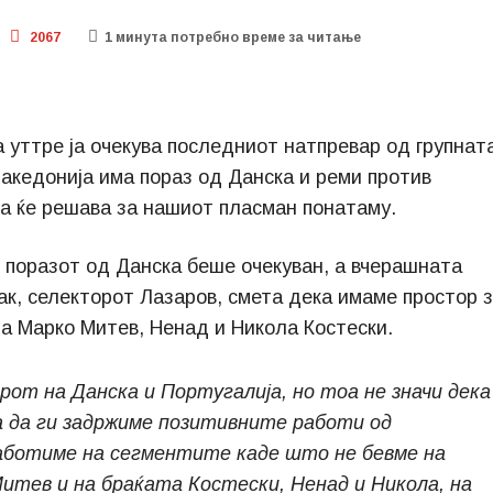
2067
1 минутa потребно време за читање
 уттре ја очекува последниот натпревар од групнат
Македонија има пораз од Данска и реми против
ја ќе решава за нашиот пласман понатаму.
, поразот од Данска беше очекуван, а вчерашната
ак, селекторот Лазаров, смета дека имаме простор 
на Марко Митев, Ненад и Никола Костески.
рот на Данска и Португалија, но тоа не значи дека
а да ги задржиме позитивните работи од
аботиме на сегментите каде што не бевме на
Митев и на браќата Костески, Ненад и Никола, на