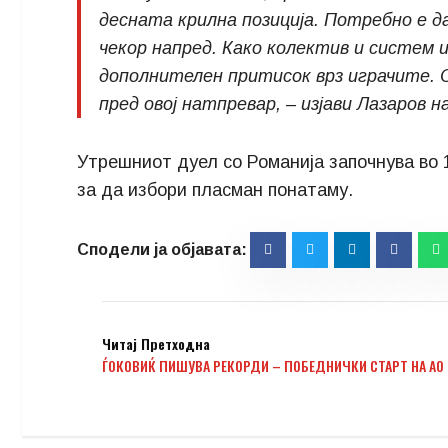
десната крилна позиција. Потребно е д
чекор напред. Како колектив и систем 
дополнителен притисок врз играчите. 
пред овој натпревар, – изјави Лазаров 
Утрешниот дуел со Романија започнува во 
за да избори пласман понатаму.
Читај Претходна
ЃОКОВИЌ ПИШУВА РЕКОРДИ – ПОБЕДНИЧКИ СТАРТ НА АО