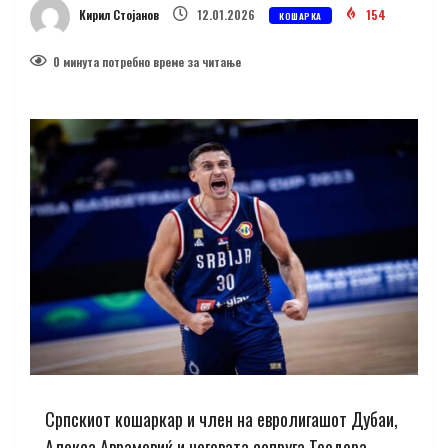
Кирил Стојанов
12.01.2026
154
КОШАРКА
0 минутa потребно време за читање
Српскиот кошаркар и член на евролигашот Дубаи,
Алекса Аврамовиќ и неговата сопруга Теодора