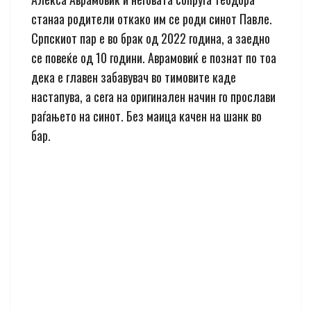
станаа родители откако им се роди синот Павле.
Српскиот пар е во брак од 2022 година, а заедно
се повеќе од 10 години. Аврамовиќ е познат по тоа
дека е главен забавувач во тимовите каде
настапува, а сега на оригинален начин го прослави
раѓањето на синот. Без маица качен на шанк во
бар.