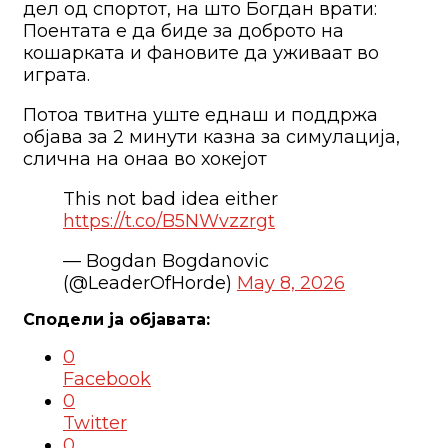
дел од спортот, на што Богдан врати:
Поентата е да биде за доброто на
кошарката и фановите да уживаат во
играта.
Потоа твитна уште еднаш и поддржа
објава за 2 минути казна за симулација,
слична на онаа во хокејот
This not bad idea either
https://t.co/B5NWvzzrgt
— Bogdan Bogdanovic
(@LeaderOfHorde)
May 8, 2026
0
Facebook
0
Twitter
0