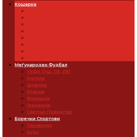
Кошарка
Прва лига
Втора Лига
Репрезентација
Млади категории
Европски купови
НБА
Интернационалци
КФМ
Меѓународен Фудбал
УЕФА (ЛШ, ЛЕ, ЛК)
Англија
Шпанија
Италија
Франција
Германија
Светско Првенство
Боречки Спортови
Таеквондо
Џудо