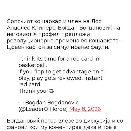
Српскиот кошаркар и член на Лос
Анџелес Клиперс, Богдан Богдановиќ на
неговиот X профил предложи
револуционерна промена во кошарката –
Црвен картон за симулирање фаули.
I think its time for a red card in
basketball.
If you flop to get advantage on a
play, play gets reviewed, instant
red card.
Thank you! 🤝
— Bogdan Bogdanovic
(@LeaderOfHorde)
May 8, 2026
Богдановиќ потоа влезе во дискусија и со
фанови кои му коментираа дека и тоа е