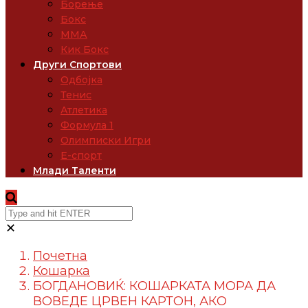
Борење
Бокс
ММА
Кик Бокс
Други Спортови
Одбојка
Тенис
Атлетика
Формула 1
Олимписки Игри
Е-спорт
Млади Таленти
✕
Почетна
Кошарка
БОГДАНОВИЌ: КОШАРКАТА МОРА ДА
ВОВЕДЕ ЦРВЕН КАРТОН, АКО