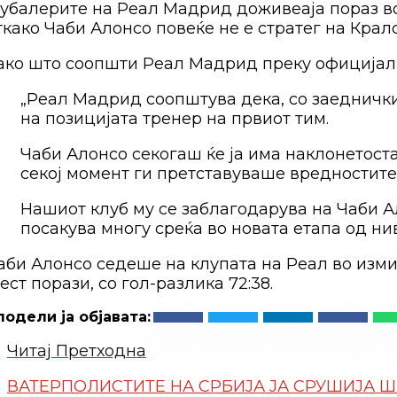
убалерите на Реал Мадрид доживеаја пораз во 
ткако Чаби Алонсо повеќе не е стратег на Кралс
ако што соопшти Реал Мадрид преку официјална
„Реал Мадрид соопштува дека, со заеднички 
на позицијата тренер на првиот тим.
Чаби Алонсо секогаш ќе ја има наклонетоста
секој момент ги претставуваше вредностите
Нашиот клуб му се заблагодарува на Чаби Ал
посакува многу среќа во новата етапа од ни
аби Алонсо седеше на клупата на Реал во изми
ест порази, со гол-разлика 72:38.
Читај Претходна
ВАТЕРПОЛИСТИТЕ НА СРБИЈА ЈА СРУШИЈА 