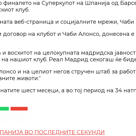
финалето на Суперкупот на Шпанија од Барсел
киот клуб.
та веб-страница и социјалните мрежи, Чаби А
договор на клубот и Чаби Алонсо, донесена е о
 и восхитот на целокупната мадридска јавност
 на нашиот клуб. Реал Мадрид секогаш ќе биде
онсо и на целиот негов стручен штаб за работ
вните животи.“
натите шест месеци, а во тој период на 34 нат
ШПАНИЈА ВО ПОСЛЕДНИТЕ СЕКУНДИ