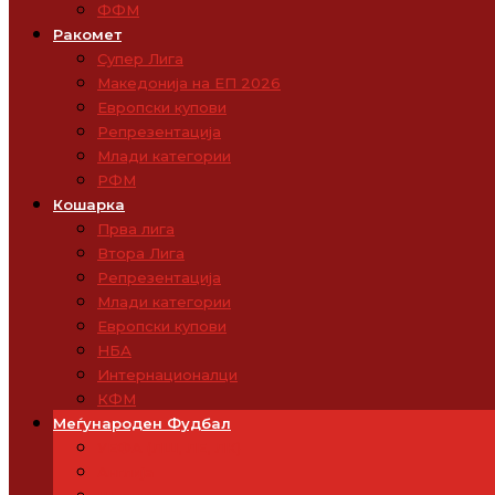
ФФМ
Ракомет
Супер Лига
Македонија на ЕП 2026
Европски купови
Репрезентација
Млади категории
РФМ
Кошарка
Прва лига
Втора Лига
Репрезентација
Млади категории
Европски купови
НБА
Интернационалци
КФМ
Меѓународен Фудбал
УЕФА (ЛШ, ЛЕ, ЛК)
Англија