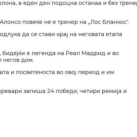
она, а еден ден подоцна останаа и без трене
лонсо повеќе не е тренер на „Лос Бланкос“.
длука да се стави крај на неговата етапа
, бидејќи е легенда на Реал Мадрид и во
 негов дом.
ата и посветеноста во овој период и им
превари запиша 24 победи, четири ремија и