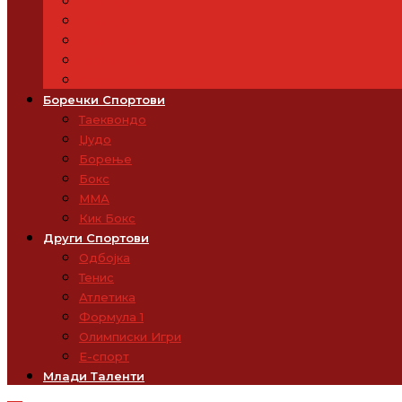
Шпанија
Италија
Франција
Германија
Светско Првенство
Боречки Спортови
Таеквондо
Џудо
Борење
Бокс
ММА
Кик Бокс
Други Спортови
Одбојка
Тенис
Атлетика
Формула 1
Олимписки Игри
Е-спорт
Млади Таленти