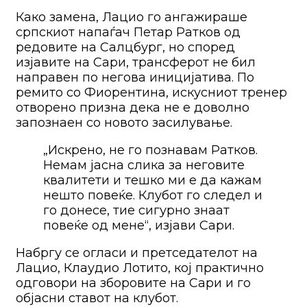
Како замена, Лацио го ангажираше
српскиот напаѓач Петар Ратков од
редовите на Салцбург, но според
изјавите на Сари, трансферот не бил
направен по негова иницијатива. По
ремито со Фиорентина, искусниот тренер
отворено призна дека не е доволно
запознаен со новото засилување.
„Искрено, не го познавам Ратков.
Немам јасна слика за неговите
квалитети и тешко ми е да кажам
нешто повеќе. Клубот го следел и
го донесе, тие сигурно знаат
повеќе од мене“, изјави Сари.
Набргу се огласи и претседателот на
Лацио, Клаудио Лотито, кој практично
одговори на зборовите на Сари и го
објасни ставот на клубот.