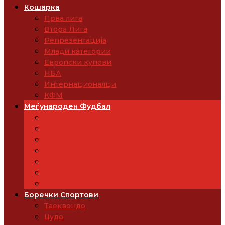
Кошарка
Прва лига
Втора Лига
Репрезентација
Млади категории
Европски купови
НБА
Интернационалци
КФМ
Меѓународен Фудбал
УЕФА (ЛШ, ЛЕ, ЛК)
Англија
Шпанија
Италија
Франција
Германија
Светско Првенство
Боречки Спортови
Таеквондо
Џудо