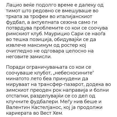
Лацио веќе подолго време е далеку од
тимот што редовно се вмешуваше во
трката за трофеи во италијанскиот
фудбал, а актуелната сезона само ги
потврдува проблемите со кои се соочува
римскиот клуб. Маурицио Сари се наоѓа
во тешка позиција, обидувајќи се да
извлече максимум од ростер кој
очигледно не одговара целосно на
неговите замисли.
Поради ограничувањата со кои се
соочуваше клубот, „небесносините“
минатото лето беа принудени да
мируваат на трансфер-пазарот, додека во
зимскиот преоден рок направија и болни
отстапки, разделувајќи се со дел од
клучните фудбалери. Меѓу нив беше и
Валентин Кастелјанос, кој ја продолжи
кариерата во Вест Хем.