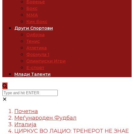
Борење
Бокс
ММА
Кик Бокс
Други Спортови
Одбојка
Тенис
Атлетика
Формула 1
Олимписки Игри
Е-спорт
Млади Таленти
✕
Почетна
Меѓународен Фудбал
Италија
ЦИРКУС ВО ЛАЦИО: ТРЕНЕРОТ НЕ ЗНАЕ