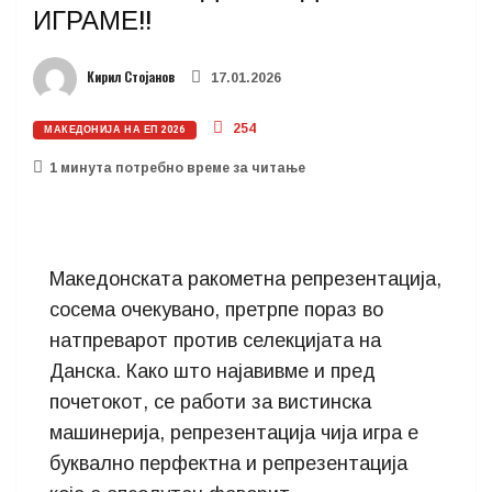
ИГРАМЕ!!
Кирил Стојанов
17.01.2026
254
МАКЕДОНИЈА НА ЕП 2026
1 минутa потребно време за читање
Македонската ракометна репрезентација,
сосема очекувано, претрпе пораз во
натпреварот против селекцијата на
Данска. Како што најавивме и пред
почетокот, се работи за вистинска
машинерија, репрезентација чија игра е
буквално перфектна и репрезентација