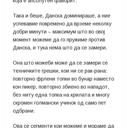
која е апсолутен фаворит.
Така и беше, Данска доминираше, а ние
успевавме повремено да врземе неколку
добри минути – максимум што во овој
момент можеме да го пружиме против
Данска, и тука нема што да се замери.
Она што можеби може да се замери се
техничките грешки, кои ни се рак-рана:
повторно фрлени топки во бунар наместо
кон пикер, повторно збиено во нападот,
без ниту една топка на крилата и многу
скромен голмански учинок од само пет
одбрани.
Ова се сегменти кои можеме и мораме да