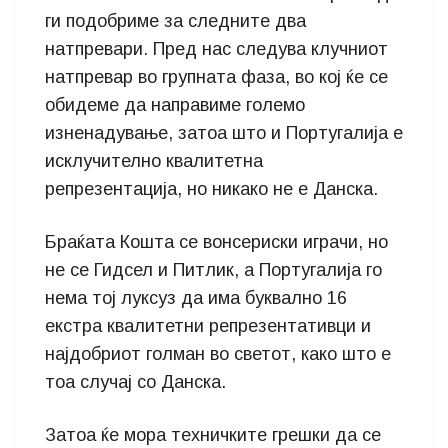
ги подобриме за следните два
натпревари. Пред нас следува клучниот
натпревар во групната фаза, во кој ќе се
обидеме да направиме големо
изненадување, затоа што и Португалија е
исклучително квалитетна
репрезентација, но никако не е Данска.
Браќата Кошта се вонсериски играчи, но
не се Гидсел и Питлик, а Португалија го
нема тој луксуз да има буквално 16
екстра квалитетни репрезентативци и
најдобриот голман во светот, како што е
тоа случај со Данска.
Затоа ќе мора техничките грешки да се