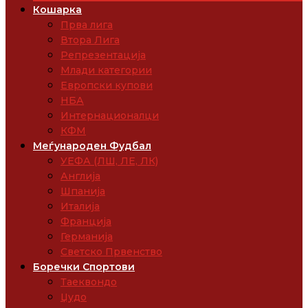
Кошарка
Прва лига
Втора Лига
Репрезентација
Млади категории
Европски купови
НБА
Интернационалци
КФМ
Меѓународен Фудбал
УЕФА (ЛШ, ЛЕ, ЛК)
Англија
Шпанија
Италија
Франција
Германија
Светско Првенство
Боречки Спортови
Таеквондо
Џудо