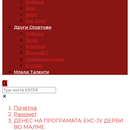
Борење
Бокс
ММА
Кик Бокс
Други Спортови
Одбојка
Тенис
Атлетика
Формула 1
Олимписки Игри
Е-спорт
Млади Таленти
✕
Почетна
Ракомет
ДЕНЕС НА ПРОГРАМАТА: ЕКС-ЈУ ДЕРБИ
ВО МАЛМЕ