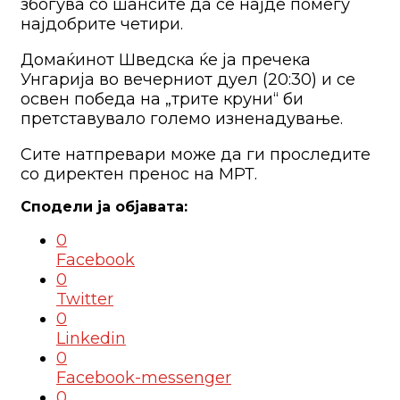
збогува со шансите да се најде помеѓу
најдобрите четири.
Домаќинот Шведска ќе ја пречека
Унгарија во вечерниот дуел (20:30) и се
освен победа на „трите круни“ би
претставувало големо изненадување.
Сите натпревари може да ги проследите
со директен пренос на МРТ.
0
Facebook
0
Twitter
0
Linkedin
0
Facebook-messenger
0