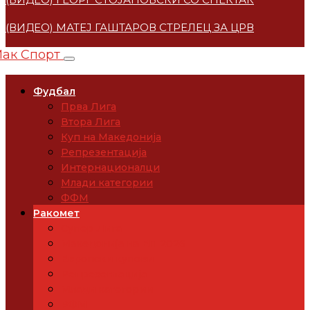
(ВИДЕО) МАТЕЈ ГАШТАРОВ СТРЕЛЕЦ ЗА ЦРВЕНА ЗВЕ
Фудбал
Прва Лига
Втора Лига
Куп на Македонија
Репрезентација
Интернационалци
Млади категории
ФФМ
Ракомет
Супер Лига
Македонија на ЕП 2026
Европски купови
Репрезентација
Млади категории
РФМ