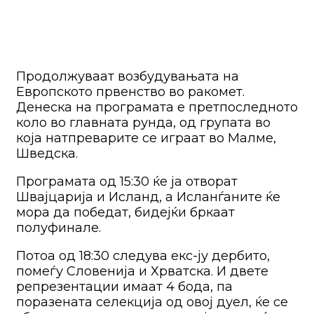
Продолжуваат возбудувањата на
Европското првенство во ракомет.
Денеска на програмата е претпоследното
коло во главната рунда, од групата во
која натпреварите се играат во Малме,
Шведска.
Програмата од 15:30 ќе ја отворат
Швајцарија и Исланд, а Исланѓаните ќе
мора да победат, бидејќи бркаат
полуфинале.
Потоа од 18:30 следува екс-ју дербито,
помеѓу Словенија и Хрватска. И двете
репрезентации имаат 4 бода, па
поразената селекција од овој дуел, ќе се