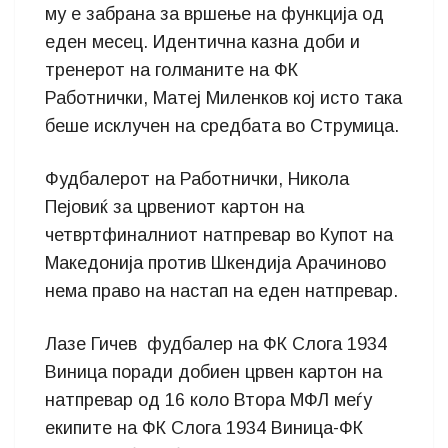
му е забрана за вршење на функција од
еден месец. Идентична казна доби и
тренерот на голманите на ФК
Работнички, Матеј Миленков кој исто така
беше исклучен на средбата во Струмица.
Фудбалерот на Работнички, Никола
Пејовиќ за црвениот картон на
четвртфиналниот натпревар во Купот на
Македонија против Шкендија Арачиново
нема право на настап на еден натпревар.
Лазе Гичев фудбалер на ФК Слога 1934
Виница поради добиен црвен картон на
натпревар од 16 коло Втора МФЛ меѓу
екипите на ФК Слога 1934 Виница-ФК