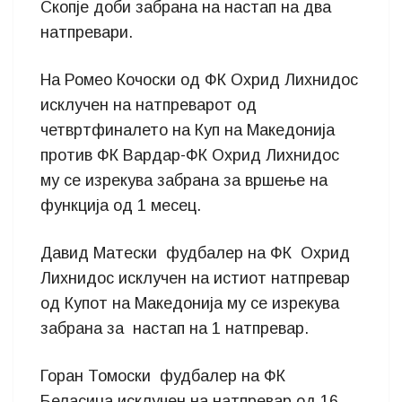
Скопје доби забрана на настап на два
натпревари.
На Ромео Кочоски од ФК Охрид Лихнидос
исклучен на натпреварот од
четвртфиналето на Куп на Македонија
против ФК Вардар-ФК Охрид Лихнидос
му се изрекува забрана за вршење на
функција од 1 месец.
Давид Матески фудбалер на ФК Охрид
Лихнидос исклучен на истиот натпревар
од Купот на Македонија му се изрекува
забрана за настап на 1 натпревар.
Горан Томоски фудбалер на ФК
Беласица исклучен на натпревар од 16