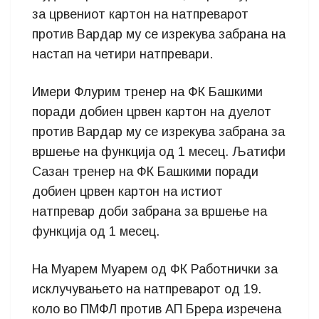
за црвениот картон на натпреварот
против Вардар му се изрекува забрана на
настап на четири натпревари.
Имери Флурим тренер на ФК Башкими
поради добиен црвен картон на дуелот
против Вардар му се изрекува забрана за
вршење на функција од 1 месец. Љатифи
Сазан тренер на ФК Башкими поради
добиен црвен картон на истиот
натпревар доби забрана за вршење на
функција од 1 месец.
На Муарем Муарем од ФК Работнички за
исклучувањето на натпреварот од 19.
коло во ПМФЛ против АП Брера изречена