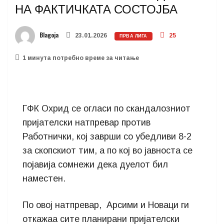
НА ФАКТИЧКАТА СОСТОЈБА
Blagoja
23.01.2026
25
ПРВА ЛИГА
1 минутa потребно време за читање
ГФК Охрид се огласи по скандалозниот
пријателски натпревар против
Работнички, кој заврши со убедливи 8-2
за скопскиот тим, а по кој во јавноста се
појавија сомнежи дека дуелот бил
наместен.
По овој натпревар, Арсими и Новаци ги
откажаа сите планирани пријателски