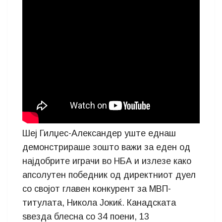
Шеј Гилџес-Александер уште еднаш
демонстрираше зошто важи за еден од
најдобрите играчи во НБА и излезе како
апсолутен победник од директниот дуел
со својот главен конкурент за МВП-
титулата, Никола Јокиќ. Канадската
ѕвезда блесна со 34 поени, 13