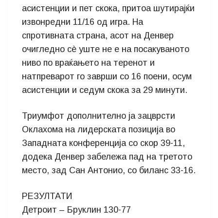
асистенции и пет скока, притоа шутирајќи
извонредни 11/16 од игра. На
спротивната страна, асот на Денвер
очигледно сè уште не е на посакуваното
ниво по враќањето на теренот и
натпреварот го заврши со 16 поени, осум
асистенции и седум скока за 29 минути.
Триумфот дополнително ја зацврсти
Оклахома на лидерската позиција во
Западната конференција со скор 39-11,
додека Денвер забележа пад на третото
место, зад Сан Антонио, со биланс 33-16.
РЕЗУЛТАТИ
Детроит – Бруклин 130-77