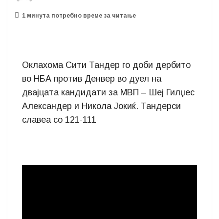
1 минутa потребно време за читање
Оклахома Сити Тандер го доби дербито
во НБА против Денвер во дуел на
двајцата кандидати за МВП – Шеј Гилџес
Александер и Никола Јокиќ. Тандерси
славеа со 121-111