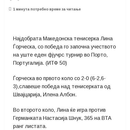
1 минутa потребно време за читање
Најдобрата Македонска тенисерка Лина
Ѓорческа, со победа го започна учеството
на уште еден фјучрс турнир во Порто,
Португалија. (ИТФ 50)
Ѓорческа во првото коло со 2-0 (6-2,6-
3),славеше победа над тенисерката од
Швајцарија, Илена Албон.
Во второто коло, Лина ќе игра против
Германката Настасија Шнук, 365 на ВТА
ранг листата.