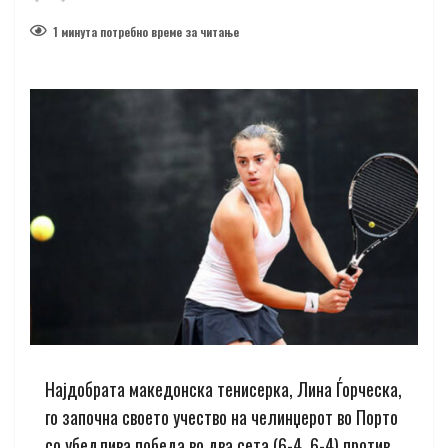
1 минутa потребно време за читање
Најдобрата македонска тенисерка, Лина Ѓорческа,
го започна своето учество на челинџерот во Порто
со убедлива победа во два сета (6-4, 6-4) против