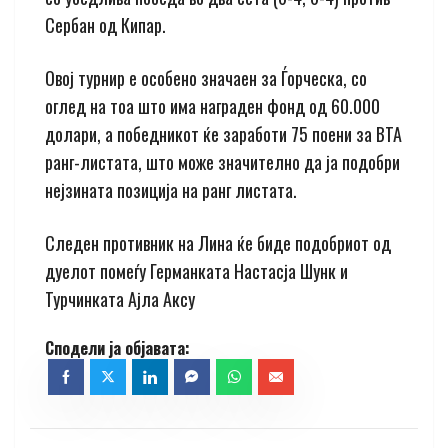
Сербан од Кипар.
Овој турнир е особено значаен за Ѓорческа, со
оглед на тоа што има награден фонд од 60.000
долари, а победникот ќе заработи 75 поени за ВТА
ранг-листата, што може значително да ја подобри
нејзината позиција на ранг листата.
Следен противник на Лина ќе биде подобриот од
дуелот помеѓу Германката Настасја Шунк и
Турчинката Ајла Аксу