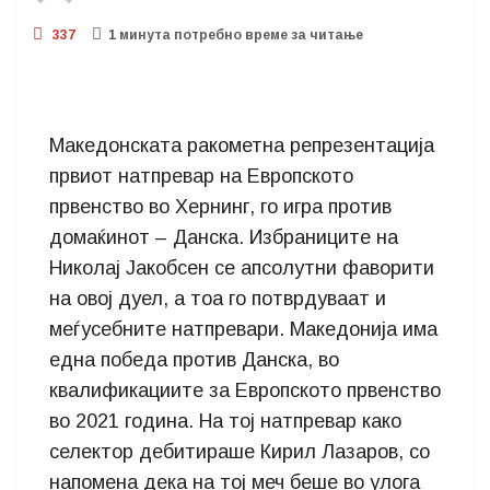
337
1 минутa потребно време за читање
Македонската ракометна репрезентација
првиот натпревар на Европското
првенство во Хернинг, го игра против
домаќинот – Данска. Избраниците на
Николај Јакобсен се апсолутни фаворити
на овој дуел, а тоа го потврдуваат и
меѓусебните натпревари. Македонија има
една победа против Данска, во
квалификациите за Европското првенство
во 2021 година. На тој натпревар како
селектор дебитираше Кирил Лазаров, со
напомена дека на тој меч беше во улога