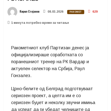
Кирил Стојанов
08.03.2026
629
РАКОМЕТ
1 минутa потребно време за читање
Ракометниот клуб Партизан денес ја
официјализираше соработката со
поранешниот тренер на РК Вардар и
актуелен селектор на Србија, Раул
Гонзалез.
Црно-белите од Белград подготвуваат
сериозен проект, а целта им е со
сериозен буџет и неколку звучни имиња
да успеат да ги убедат челниците од