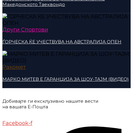
Македонското Таеквондо
Други Спортови
ЃОРЧЕСКА ЌЕ УЧЕСТВУВА НА АВСТРАЛИЈА ОПЕН
Ракомет
МАРКО МИТЕВ Е ГАРАНЦИЈА ЗА ШОУ-ТАЈМ (ВИДЕО)
Добивајте ги ексклузивно нашите вести
на вашата Е-Пошта
Донирај
Контакт
Импресум
Маркетинг
Facebook-f