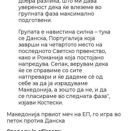
добра разлика, што ми дава
увереност дека ќе влеземе во
групната фаза максимално
подготвени.
Групата е навистина силна – тука
се Данска, Португалија која
заврши на четвртото место на
последното Светско првенство,
како и Романија која постојано
напредува. Сепак, верувам дека
ќе се справиме со сите
натпревари и ќе дадеме сè од
себе за да ја израдуваме
Македонија, а зошто да не, и да
се пласираме во следната фаза“,
изјави Костески.
Македонија првиот меч на ЕП, го игра во
петок против Данска