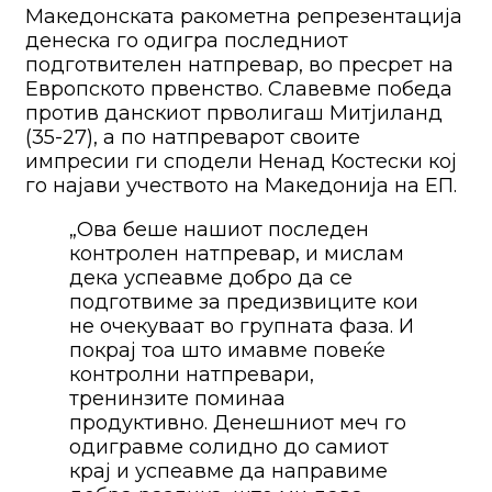
Македонската ракометна репрезентација
денеска го одигра последниот
подготвителен натпревар, во пресрет на
Европското првенство. Славевме победа
против данскиот прволигаш Митјиланд
(35-27), а по натпреварот своите
импресии ги сподели Ненад Костески кој
го најави учеството на Македонија на ЕП.
„Ова беше нашиот последен
контролен натпревар, и мислам
дека успеавме добро да се
подготвиме за предизвиците кои
не очекуваат во групната фаза. И
покрај тоа што имавме повеќе
контролни натпревари,
тренинзите поминаа
продуктивно. Денешниот меч го
одигравме солидно до самиот
крај и успеавме да направиме