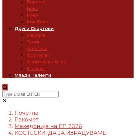
Борење
Бокс
ММА
Кик Бокс
Други Спортови
Одбојка
Тенис
Атлетика
Формула 1
Олимписки Игри
Е-спорт
Млади Таленти
✕
Почетна
Ракомет
Македонија на ЕП 2026
КОСТЕСКИ: ДА ЈА ИЗРАДУВАМЕ