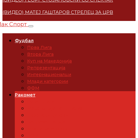
(ВИДЕО) МАТЕЈ ГАШТАРОВ СТРЕЛЕЦ ЗА ЦРВЕНА ЗВЕ
Фудбал
Прва Лига
Втора Лига
Куп на Македонија
Репрезентација
Интернационалци
Млади категории
ФФМ
Ракомет
Супер Лига
Македонија на ЕП 2026
Европски купови
Репрезентација
Млади категории
РФМ