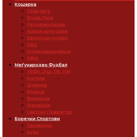
Кошарка
Прва лига
Втора Лига
Репрезентација
Млади категории
Европски купови
НБА
Интернационалци
КФМ
Меѓународен Фудбал
УЕФА (ЛШ, ЛЕ, ЛК)
Англија
Шпанија
Италија
Франција
Германија
Светско Првенство
Боречки Спортови
Таеквондо
Џудо