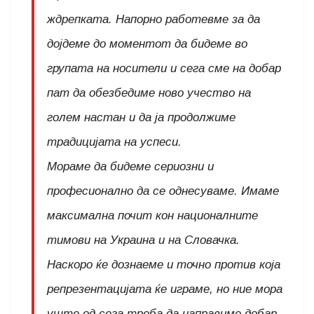
ждрепката. Напорно работевме за да
дојдеме до моментот да бидеме во
групата на носители и сега сме на добар
пат да обезбедиме ново учество на
голем настан и да ја продолжиме
традицијата на успеси.
Мораме да бидеме сериозни и
професионално да се однесуваме. Имаме
максимална почит кон националните
тимови на Украина и на Словачка.
Наскоро ќе дознаеме и точно против која
репрезентацијата ќе играме, но ние мора
уште од сега треба да направиме добар