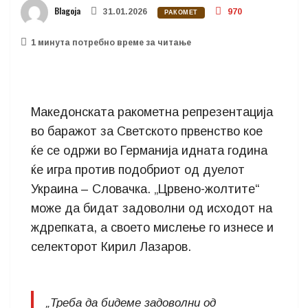
Blagoja
31.01.2026
970
РАКОМЕТ
1 минутa потребно време за читање
Македонската ракометна репрезентација
во баражот за Светското првенство кое
ќе се одржи во Германија идната година
ќе игра против подобриот од дуелот
Украина – Словачка. „Црвено-жолтите“
може да бидат задоволни од исходот на
ждрепката, а своето мислење го изнесе и
селекторот Кирил Лазаров.
„Треба да бидеме задоволни од