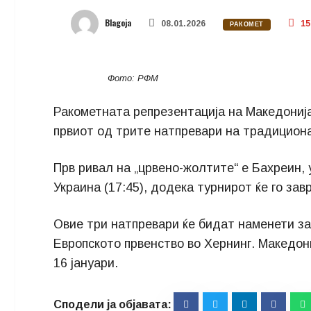
Blagoja
08.01.2026
15
РАКОМЕТ
Фото: РФМ
Ракометната репрезентација на Македонија 
првиот од трите натпревари на традициона
Прв ривал на „црвено-жолтите“ е Бахреин, 
Украина (17:45), додека турнирот ќе го зав
Овие три натпревари ќе бидат наменети з
Европското првенство во Хернинг. Македон
16 јануари.