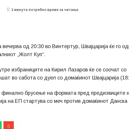
1 минутa потребно време за читање
вечерва од 20:30 во Винтертур, Швајцарија ќе го од
лниот „Жолт Куп“.
утре избраниците на Кирил Лазаров ќе се соочат со
ршат во сабота со дуел со домаќинот Швајцарија (18:
а финално брусење на формата пред предизвиците 
ија на ЕП стартува со меч против домаќинот Данска