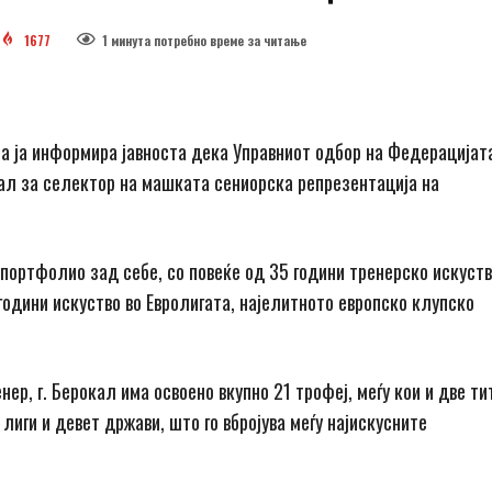
1677
1 минутa потребно време за читање
 ја информира јавноста дека Управниот одбор на Федерацијат
ал за селектор на машката сениорска репрезентација на
портфолио зад себе, со повеќе од 35 години тренерско искуств
години искуство во Евролигата, најелитното европско клупско
нер, г. Берокал има освоено вкупно 21 трофеј, меѓу кои и две т
лиги и девет држави, што го вбројува меѓу најискусните