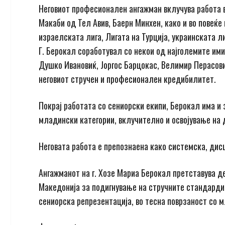
Неговиот професионален ангажман вклучува работа в
Макаби од Тел Авив, Баерн Минхен, како и во повеќе
израелската лига, Лигата на Турција, украинската ли
Г. Берокал соработувал со некои од најголемите им
Душко Ивановиќ, Јоргос Барцокас, Велимир Перасов
неговиот стручeн и професионален кредибилитет.
Покрај работата со сениорски екипи, Берокал има и з
младински категории, вклучително и освојување на 
Неговата работа е препознаена како системска, дисц
Ангажманот на г. Хозе Мариа Берокал претставува 
Македонија за подигнување на стручните стандарди,
сениорска репрезентација, во тесна поврзаност со 