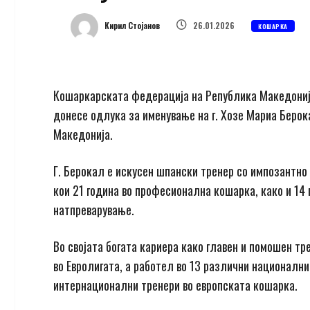
Кирил Стојанов
26.01.2026
КОШАРКА
Кошаркарската федерација на Република Македонија
донесе одлука за именување на г. Хозе Мариа Берок
Македонија.
Г. Берокал е искусен шпански тренер со импозантно 
кои 21 година во професионална кошарка, како и 14 
натпреварување.
Во својата богата кариера како главен и помошен тре
во Евролигата, а работел во 13 различни национални 
интернационални тренери во европската кошарка.