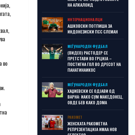
нија,
НА АЛКАЛОИД
гата,
ИНТЕРНАЦИОНАЛЦИ
АШКОВСКИ ПОТПИША ЗА
квал,
ИНДОНЕЗИСКИ ПСС СЛЕМАН
ува
МЕЃУНАРОДЕН ФУДБАЛ
(ВИДЕО) РАСТОДЕР СЕ
ПРЕТСТАВИ ВО ГРЦИЈА –
а во
ПОСТИГНА ГОЛ ВО ДРЕСОТ НА
ПАНАТИНАИКОС
МЕЃУНАРОДЕН ФУДБАЛ
ви.
ХАЏИЕВСКИ СЕ ОДЈАВИ ОД
ВАРНА: ИАКО СУМ МАКЕДОНЕЦ,
ОВДЕ БЕВ КАКО ДОМА
а
нтна
РАКОМЕТ
ЖЕНСКАТА РАКОМЕТНА
РЕПРЕЗЕНТАЦИЈА ИМАА НОВ
СЕЛЕКТОР