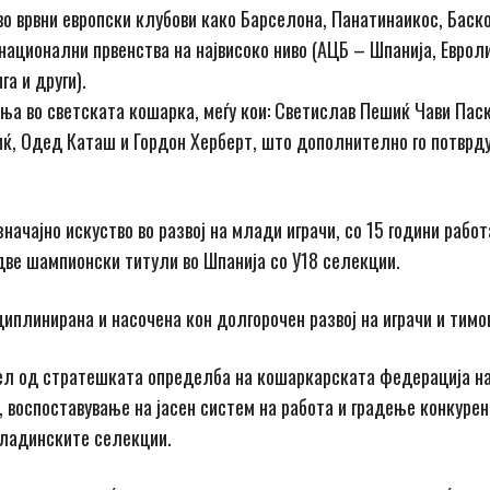
о врвни европски клубови како Барселона, Панатинаикос, Баско
 национални првенства на највисоко ниво (AЦБ – Шпанија, Евроли
га и други).
иња во светската кошарка, меѓу кои: Светислав Пешиќ Чави Пас
иќ, Одед Каташ и Гордон Херберт, што дополнително го потврд
начајно искуство во развој на млади играчи, со 15 години работ
две шампионски титули во Шпанија со У18 селекции.
иплинирана и насочена кон долгорочен развој на играчи и тимо
дел од стратешката определба на кошаркарската федерација н
 воспоставување на јасен систем на работа и градење конкуре
младинските селекции.