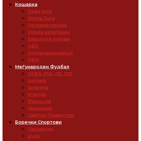
Кошарка
Прва лига
Втора Лига
Репрезентација
Млади категории
Европски купови
НБА
Интернационалци
КФМ
Меѓународен Фудбал
УЕФА (ЛШ, ЛЕ, ЛК)
Англија
Шпанија
Италија
Франција
Германија
Светско Првенство
Боречки Спортови
Таеквондо
Џудо