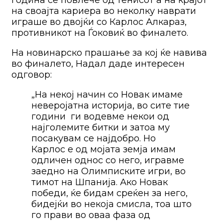
на своајта кариера во неколку наврати
играше во двојќи со Карлос Алкараз,
противникот на Ѓоковиќ во финалето.
На новинарско прашање за кој ќе навива
во финалето, Надал даде интересен
одговор:
„На некој начин со Новак имаме
неверојатна историја, во сите тие
години ги водевме некои од
најголемите битки и затоа му
посакувам се најдобро. Но
Карлос е од мојата земја имам
одличен однос со него, игравме
заедно на Олимписките игри, во
тимот на Шпанија. Ако Новак
победи, ќе бидам среќен за него,
бидејќи во некоја смисла, тоа што
го прави во оваа фаза од