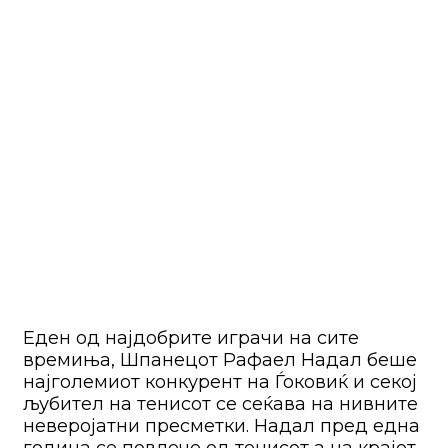
Еден од најдобрите играчи на сите
времиња, Шпанецот Рафаел Надал беше
најголемиот конкурент на Ѓоковиќ и секој
љубител на тенисот се сеќава на нивните
неверојатни пресметки. Надал пред една
година се повлече од тенисот а на крајот