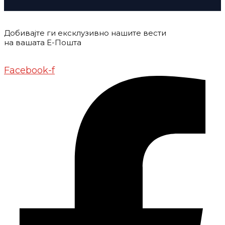
Добивајте ги ексклузивно нашите вести
на вашата Е-Пошта
Донирај
Контакт
Импресум
Маркетинг
Facebook-f