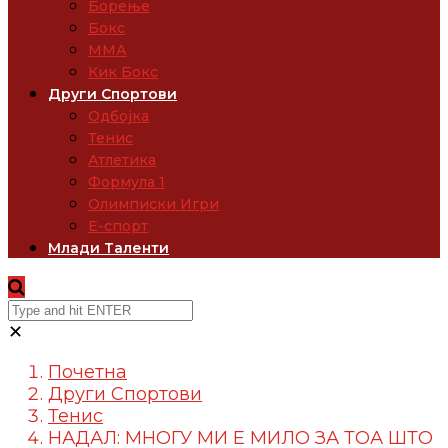
Борење
Бокс
ММА
Кик Бокс
Други Спортови
Одбојка
Тенис
Атлетика
Формула 1
Олимписки Игри
Е-спорт
Млади Таленти
✕
Почетна
Други Спортови
Тенис
НАДАЛ: МНОГУ МИ Е МИЛО ЗА ТОА ШТО