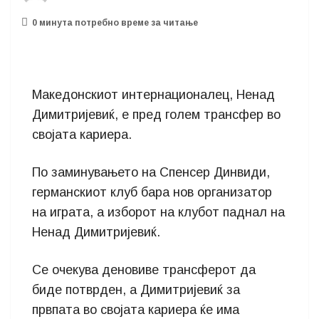
0 минутa потребно време за читање
Македонскиот интернационалец, Ненад
Димитријевиќ, е пред голем трансфер во
својата кариера.
По заминувањето на Спенсер Динвиди,
германскиот клуб бара нов организатор
на играта, а изборот на клубот паднал на
Ненад Димитријевиќ.
Се очекува деновиве трансферот да
биде потврден, а Димитријевиќ за
првпата во својата кариера ќе има